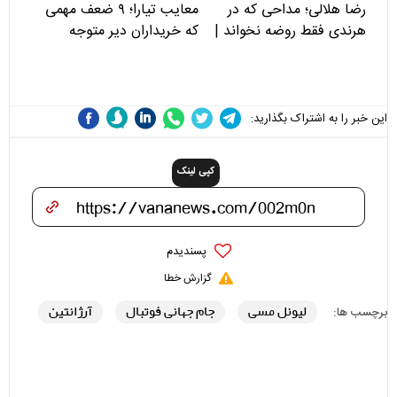
رضا هلالی؛ مداحی که در
معایب تیارا؛ ۹ ضعف مهمی
هرندی فقط روضه نخواند |
که خریداران دیر متوجه
مسئولان «تکیه‌گاه آقا مرتضی
می‌شوند
علی(ع)» را جدی‌تر ببینند
این خبر را به اشتراک بگذارید:
کپی لینک
پسندیدم
گزارش خطا
لیونل مسی
جام جهانی فوتبال
آرژانتین
برچسب ها: