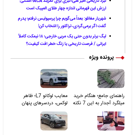
نبرد تاریخی امیر علی‌اکبری برای کمربند ACA؛ استکی:
ارزش این قهرمانی اندازه چهار طلای المپیک است
شهریار مغانلو: بعداً می‌گویم چرا پرسپولیس نرفتم؛ پدرم
گفت اگر برمی‌گردی، تراکتور را انتخاب کن!
لیگ برتر بدون حتی یک مربی خارجی؛ ۱۸ نیمکت کاملاً
ایرانی / فرصت تاریخی یا زنگ خطر افت کیفیت؟
پرونده ویژه
راهنمای جامع؛ هنگام خرید
معایب لوکانو L7؛ ظاهر
میلگرد آجدار به این 7 نکته
لوکس، دردسرهای پنهان
توجه کنید