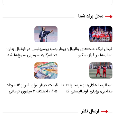
محل برند شما
فینال لیگ ملت‌های والیبال؛ پرواز
بمب پرسپولیس در فوتبال زنان؛
عقاب‌ها بر فراز نینگبو
«خانم‌گل» سرمربی سرخ‌ها شد
عبدالرضا هلالی؛ از «رضا پله» تا
قیمت دینار عراق امروز ۱۲ مرداد
مداحی؛ رؤیای فوتبالیستی که
۱۴۰۵؛ اختلاف ۲ میلیون تومانی
مسیر زندگی‌اش تغییر کرد
خرید نقدی و کارت بانکی
ارسال نظر