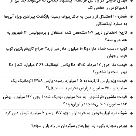
مهدی طارمی در راه لیل فرانسه؟ پیشنهاد جذابی که می‌تواند جدایی از
المپیاکوس را قطعی کند
شماره ۱۰ استقلال از رامین به ماشاریپوف رسید؛ بازگشت پیراهن ویژه آبی‌ها
به ستاره ازبکستانی
تاریخ احتمالی دربی ۱۰۷ مشخص شد؛ استقلال و پرسپولیس ۱۲ شهریور به
هم می‌رسند؟
توپ «دست خدا» مارادونا ۱۰ میلیون دلار می‌ارزد؟ حراج تاریخی‌ترین توپ
فوتبال جهان
قیمت دنا امروز ۱۷ مرداد ۱۴۰۵؛ دنا پلاس اتوماتیک ۲.۶۹ میلیارد شد | دنا
بهتر است یا شاهین؟
قیمت پژو پارس کارکرده به ۱.۵ میلیارد رسید؛ پارس ۱۳۸۸ اتوماتیک یک
میلیارد و ۲۵۰ میلیون / پارس بخریم یا سمند LX؟
قیمت ماشین ظرفشویی به ۲۰۰ میلیون نزدیک شد؛ ال‌جی ۱۹۲ میلیون، بوش
۱۸۲ میلیون/ داخلی‌ها چقدر ارزان‌ترند؟
شوک تازه ایران‌خودرو به خریداران؛ پژو ۲۰۷ از مرز ۲ میلیارد تومان عبور کرد
بورس دوباره رکورد زد؛ پول‌های سرگردان در راه بازار سهام؟