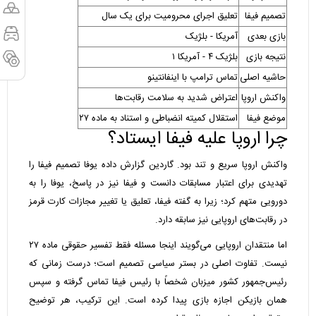
تصمیم فیفا
تعلیق اجرای محرومیت برای یک سال
بازی بعدی
آمریکا - بلژیک
نتیجه بازی
بلژیک ۴ - آمریکا ۱
حاشیه اصلی
تماس ترامپ با اینفانتینو
واکنش اروپا
اعتراض شدید به سلامت رقابت‌ها
موضع فیفا
استقلال کمیته انضباطی و استناد به ماده ۲۷
چرا اروپا علیه فیفا ایستاد؟
واکنش اروپا سریع و تند بود. گاردین گزارش داده یوفا تصمیم فیفا را
تهدیدی برای اعتبار مسابقات دانست و فیفا نیز در پاسخ، یوفا را به
دورویی متهم کرد؛ زیرا به گفته فیفا، تعلیق یا تغییر مجازات کارت قرمز
در رقابت‌های اروپایی نیز سابقه دارد.
اما منتقدان اروپایی می‌گویند اینجا مسئله فقط تفسیر حقوقی ماده ۲۷
نیست. تفاوت اصلی در بستر سیاسی تصمیم است؛ درست زمانی که
رئیس‌جمهور کشور میزبان شخصاً با رئیس فیفا تماس گرفته و سپس
همان بازیکن اجازه بازی پیدا کرده است. این ترکیب، هر توضیح