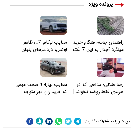
پرونده ویژه
راهنمای جامع؛ هنگام خرید
معایب لوکانو L7؛ ظاهر
میلگرد آجدار به این 7 نکته
لوکس، دردسرهای پنهان
توجه کنید
رضا هلالی؛ مداحی که در
معایب تیارا؛ ۹ ضعف مهمی
هرندی فقط روضه نخواند |
که خریداران دیر متوجه
مسئولان «تکیه‌گاه آقا مرتضی
می‌شوند
علی(ع)» را جدی‌تر ببینند
این خبر را به اشتراک بگذارید: