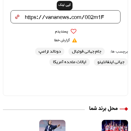
کپی لینک
پسندیدم
گزارش خطا
جام جهانی فوتبال
دونالد ترامپ
برچسب ها:
جیانی اینفانتینو
ایالات متحده آمریکا
محل برند شما