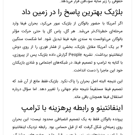
حقوقی را زیر سایه سوءظن قرار می‌دهد.
بلژیک بهترین پاسخ را در زمین داد
اگر آمریکا با حضور بالوگان از بلژیک عبور می‌کرد، بحران فیفا وارد
مرحله‌ای خطرناک‌تر می‌شد. هر گل، پاس گل یا حتی حرکت مؤثر
بالوگان می‌توانست به سندی علیه فیفا تبدیل شود. اما شکست سنگین
۴ بر یک آمریکا مقابل بلژیک، بخشی از فشار فوری را از روی دوش
اینفانتینو برداشت. نشریه People گزارش داده بلژیک پس از پیروزی،
با کنایه به ترامپ و تصمیم فیفا، در شبکه‌های اجتماعی و شادی بازیکنان
خود این ماجرا را دست انداخت.
این نتیجه البته اصل بحران را پاک نکرد. بلژیک فقط مانع از آن شد که
تصمیم فیفا مستقیماً نتیجه جام جهانی را تغییر دهد. اما سؤال درباره
استقلال فیفا همچنان باقی ماند.
اینفانتینو و رابطه پرهزینه با ترامپ
پرونده بالوگان فقط به یک تصمیم انضباطی محدود نیست؛ این بحران
روی زمینه‌ای شکل گرفت که از قبل حساس بود. رابطه نزدیک اینفانتینو