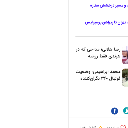
ت و مسیر درخشش ستاره
 تهران تا پیراهن پرسپولیس
رضا هلالی؛ مداحی که در
هرندی فقط روضه
نخواند | مسئولان
«تکیه‌گاه آقا مرتضی
محمد ابراهیمی: وضعیت
علی(ع)» را جدی‌تر
فوتبال ۳۶۰ نگران‌کننده
ببینند
است | نقد سرمربی تیم
ملی نباید هزینه داشته
باشد
پسندیدم
گزارش خطا