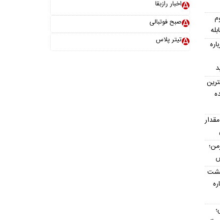
اخبار رازبقا
م
صبح فوتبالی
بله
تیتر پلاس
اره
د
ترین
ه
مقدار
رمن؛
پشت
اره
؛