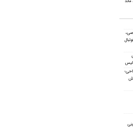
صی،
تبال
ولیس
داحی؛
اش
ینی