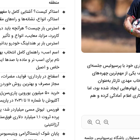
منطقه
استاکر کیست؟ آشنایی کامل با مفهو
استاکر، انواع، نشانه‌ها و راه‌های مقا
استرس بار چیست؟ هرآنچه باید درب
کاربرد، مزایا، معایب، انواع و تأثیر
استرس بار بر هندلینگ خودرو بدانی
اسم اسب؛ راهنمای کامل انتخاب به
نام برای اسب نر و ماده با صدها اید
کاری خود با پرسپولیس جلسه‌ای
خاص و اصیل
یف یکی از مهم‌ترین چهره‌های
اسفناج در بارداری؛ فواید، مضرات، 
ب مهدی تارتار به‌عنوان
مجاز مصرف و بهترین روش خوردن
بهام‌هایی ایجاد شده بود، اما
خرید ۵۰ میلیون یورویی پاری‌سن‌ژ
ری اعلام آمادگی کرده و هم
آکلیوش با شماره ۱۱ تا ۲۰۳۱ در پاریس
فوربس: لیونل مسی میلیاردر شد؛ 
پرده ثروت ۱.۱ میلیارد دلاری فوق‌ست
آرژانتینی
پایان شوک اینستاگرامی وینیسیوس
ا مسئولان باشگاه پرسپولیس جلسه