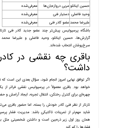
حسین اینانلو
مربی دروازه‌بان‌ها
معرفی‌شده
وحید فاضلی
دستیار فنی
معرفی‌شده
علیرضا محمد
عضو کادر فنی
معرفی‌شده
باشگاه پرسپولیس پیش‌تر چند عضو جدید کادر فنی تارتا
گزارش‌ها، حسین اینانلو، وحید فاضلی و علیرضا محمد ب
سرخ‌پوشان انتخاب شده‌اند.
باقری چه نقشی در کادر 
داشت؟
اگر توافق نهایی امروز انجام شود، سؤال بعدی این است که ن
خواهد بود. باقری معمولاً در پرسپولیس نقشی فراتر از ی
چهره‌ای برای کنترل رختکن، انتقال تجربه، ایجاد آرامش و حفظ 
تارتار از نظر فنی کادر خودش را بسته، اما حضور باقری می‌تو
شاید مهم‌تر از تمرینات تاکتیکی باشد: مدیریت فشار پرس
همان روز اول زیر ذره‌بین است و داشتن شخصیتی مثل باقر
فشارها را کم کند.