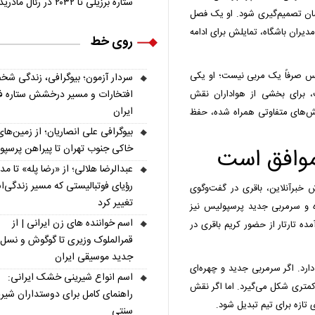
ستاره برزیلی تا ۲۰۳۲ در رئال مادرید ماند
ان تصمیم‌گیری شود. او یک فصل
مدیران باشگاه، تمایلش برای ادامه
روی خط
س صرفاً یک مربی نیست؛ او یکی
سردار آزمون؛ بیوگرافی، زندگی شخ
 برای بخشی از هواداران نقش
افتخارات و مسیر درخشش ستاره فو
ایران
کنش‌های متفاوتی همراه شده، حفظ
بیوگرافی علی انصاریان؛ از زمین‌های
خاکی جنوب تهران تا پیراهن پرسپ
 موافق است
عبدالرضا هلالی؛ از «رضا پله» تا م
رؤیای فوتبالیستی که مسیر زندگی‌
 خبرآنلاین، باقری در گفت‌وگوی
تغییر کرد
رده و سرمربی جدید پرسپولیس نیز
اسم خواننده های زن ایرانی | از
ده تارتار از حضور کریم باقری در
قمرالملوک وزیری تا گوگوش و نسل
جدید موسیقی ایران
رد. اگر سرمربی جدید و چهره‌ای
اسم انواع شیرینی خشک ایرانی:
ش کمتری شکل می‌گیرد. اما اگر نقش
راهنمای کامل برای دوستداران شیر
 تازه برای تیم تبدیل شود.
سنتی