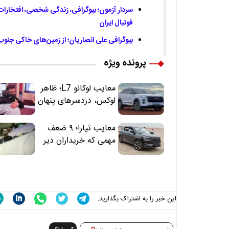
سردار آزمون؛ بیوگرافی، زندگی شخصی، افتخارا
فوتبال ایران
بیوگرافی علی انصاریان؛ از زمین‌های خاکی جنوب
پرونده ویژه
معایب لوکانو L7؛ ظاهر
لوکس، دردسرهای پنهان
معایب تیارا؛ ۹ ضعف
مهمی که خریداران دیر
متوجه می‌شوند
این خبر را به اشتراک بگذارید: