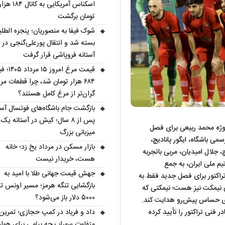
اسکناس آمریکایی به کانال ۱۸۴ هز
تومان برگشت
شوک فیفا به منصوریان؛ پنجره الطلب
بسته شد و انتقال پورعلی‌گنجی در
آستانه فروپاشی قرار گرفت
قیمت مرغ امروز ۱۵ مر
۶۸۴ هزار تومان شد، چرا قطعات مر
گران‌تر از مرغ کامل هستند؟
بازگشت جام باشگاه‌های فوتسال آسی
پس از ۸ سال؛ کیش در آستانه یک
روژه محمد ربیعی برای فصل
میزبانی بزرگ
می باشگاه، ایگور پانادیچ،
بازار مسکن در مرداد یخ زد؛ خانه
چ، جلال امیدیان، مربی باتجربه
هست، خریدار نیست
تیم ملی ایران، به جمع
جهش قیمت جهانی طلا با امید به
راکتور برای فصل جدید فقط به
بازگشایی تنگه هرمز؛ مسیر اونس تا
نی نیمکت نیز هست؛ نیمکتی که
۵۰۰۰ دلار باز می‌شود؟
‌های حساس پیش‌رو هدایت کند.
داد و فریاد در کمپ حجازی؛ تمرین
در فنی تراکتور را تأیید کرده
متفاوت سهراب چه پیامی برای هواد