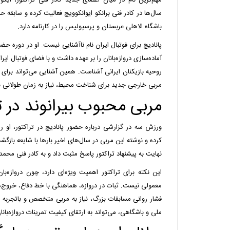
مهم‌ترین نام در میان اعضای جدید کادر فنی تراکتور، ایگو
سال‌ها در کادر فنی برانکو ایوانکوویچ فعالیت کرده و سابقه 
باشگاه الاهلی عربستان و پرسپولیس را در کارنامه دارد.
پانادیچ برای فوتبال ایران نام ناآشنایی نیست. او در دوره ح
آماده‌سازی دروازه‌بانان را بر عهده داشت و با فضای فوتبال ای
روحیه بازیکنان ایرانی آشناست. همین آشنایی می‌تواند برای 
مربی خارجی جدید برای شناخت محیط، نیاز به زمان طولانی 
مربی محبوب بیرانوند در ت
ورزش سه در گزارشی درباره حضور پانادیچ در تراکتور، او ر
کرده و نوشته این مربی در سال‌های اخیر بارها با شایعه بازگشت
نهایت به پیشنهاد تراکتور پاسخ مثبت داد و به کادر فنی محمد
این نکته برای تراکتور اهمیت ویژه‌ای دارد، چون دروازه
معمولی نیست. ثبات در دروازه، هماهنگی با خط دفاع، خروج‌ها
فشار روانی مسابقات بزرگ، نیاز به مربی متخصص و باتجربه دا
ملی و باشگاهی، می‌تواند به ارتقای کیفیت تمرینات دروازه‌بانا