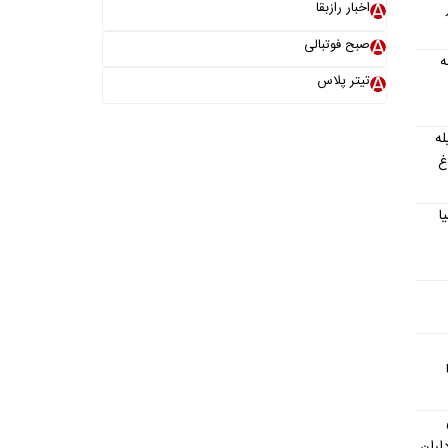
ار
اخبار رازبقا
صبح فوتبالی
ه
تیتر پلاس
داد ۱۴۰۵؛ فیله
غ
ا
اران