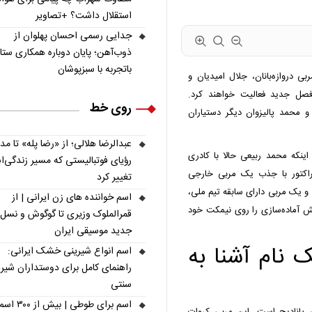
استقلال داشت؟ +تصاویر
جدایی رسمی احسان پهلوان از
ذوب‌آهن؛ پایان دوباره همکاری ستار
باتجربه با سبزپوشان
ربی دروازه‌بانان، جلال امیدیان و
ر فصل جدید فعالیت خواهند کرد.
روی خط
 محمد پالیزوان دیگر دستیاران
عبدالرضا هلالی؛ از «رضا پله» تا م
نکه محمد ربیعی حالا با کادری
رؤیای فوتبالیستی که مسیر زندگی‌
تراکتور با جذب یک مربی خارجی
تغییر کرد
گ و یک مربی دارای سابقه تیم ملی،
اسم خواننده های زن ایرانی | از
نش آماده‌سازی را روی نیمکت خود
قمرالملوک وزیری تا گوگوش و نسل
جدید موسیقی ایران
 نام آشنا به
اسم انواع شیرینی خشک ایرانی:
راهنمای کامل برای دوستداران شیر
سنتی
اسم برای طوطی | ب