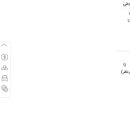
وطی
ن
(۱
نظر)