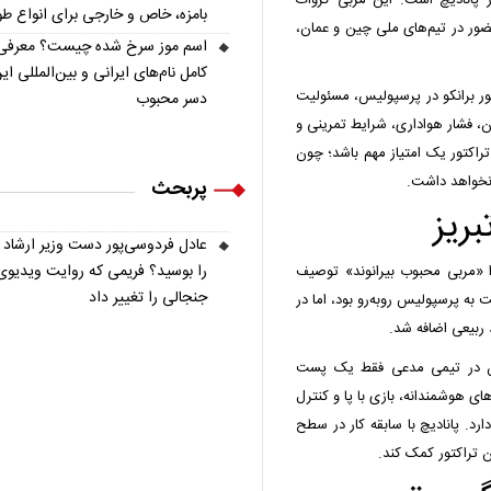
ر پانادیچ است. این مربی کروات
بامزه، خاص و خارجی برای انواع ط
حضور در تیم‌های ملی چین و عمان،
اسم موز سرخ شده چیست؟ معرفی
کامل نام‌های ایرانی و بین‌المللی ای
ضور برانکو در پرسپولیس، مسئولیت
دسر محبوب
ران، فشار هواداری، شرایط تمرینی و
تراکتور یک امتیاز مهم باشد؛ چون
نخواهد داشت.
پربحث
بریز
عادل فردوسی‌پور دست وزیر ارشاد
را بوسید؟ فریمی که روایت ویدیوی
ا «مربی محبوب بیرانوند» توصیف
جنجالی را تغییر داد
 به پرسپولیس روبه‌رو بود، اما در
 ربیعی اضافه شد.
‌بان در تیمی مدعی فقط یک پست
ی هوشمندانه، بازی با پا و کنترل
رد. پانادیچ با سابقه کار در سطح
ن تراکتور کمک کند.