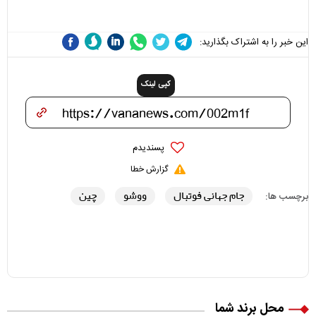
علی(ع)» را جدی‌تر ببینند
این خبر را به اشتراک بگذارید:
کپی لینک
پسندیدم
گزارش خطا
جام جهانی فوتبال
ووشو
چین
برچسب ها:
محل برند شما