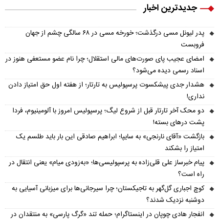
جدیدترین اخبار
پدر لیونل مسی درگذشت؛ خورخه مسی در ۶۸ سالگی چشم از جهان
فروبست
امضای عجیب پای صورت‌های مالی استقلال؛ چرا نام عضو مستعفی هنوز در
اسناد رسمی دیده می‌شود؟
هشدار جدی پیشکسوت پرسپولیس به تارتار؛ از هفته اول حق امتیاز دادن
نداری!
دو محک آخر تارتار قبل از شروع لیگ؛ پرسپولیس امروز با آلومینیوم، فردا
پشت درهای بسته!
بازگشت «آقای نارنجی» به سایپا؛ ابراهیم صادقی این بار باید طلسم یک
امتیاز را بشکند
پیام خبرساز علی قلی‌زاده به پرسپولیسی‌ها؛ «به‌زودی میام» یعنی انتقال در
راه است؟
کوچ اجباری گل‌گهر به تاجیکستان؛ چرا سیرجانی‌ها برای میزبانی آسیایی به
دوشنبه نزدیک شدند؟
انفجار هادی چوپان در اینستاگرام؛ حمله تند «گرگ پارسی» به منتقدان در