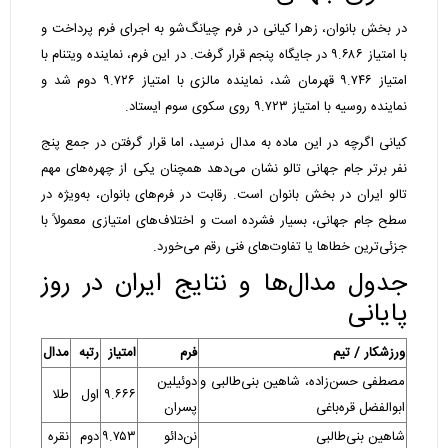
در بخش بانوان، زهرا کیانی در فرم چیانگ‌شو به اجرای فرم پرداخت و
با امتیاز ۹.۶۸۶ در جایگاه پنجم قرار گرفت. در این فرم، نماینده ویتنام با
امتیاز ۹.۷۴۶ قهرمان شد، نماینده مالزی با امتیاز ۹.۷۲۶ دوم شد و
نماینده روسیه با امتیاز ۹.۷۲۳ روی سکوی سوم ایستاد.
کیانی اگرچه در این ماده به مدال نرسید، اما قرار گرفتن در جمع پنج
نفر برتر جام جهانی تالو نشان می‌دهد همچنان یکی از چهره‌های مهم
تالو ایران در بخش بانوان است. رقابت در فرم‌های بانوان، به‌ویژه در
سطح جام جهانی، بسیار فشرده است و اختلاف‌های امتیازی معمولاً با
جزئی‌ترین خطاها یا تفاوت‌های فنی رقم می‌خورد.
جدول مدال‌ها و نتایج ایران در روز
پایانی
ورزشکار / تیم
فرم
امتیاز
رتبه
مدال
مصطفی حسن‌زاده، شاهین بنی‌طالبی و
دوئیلین
۹.۶۶۶
اول
طلا
ابوالفضل قره‌باغی
پسران
شاهین بنی‌طالبی
نن‌دائو
۹.۷۵۳
دوم
نقره