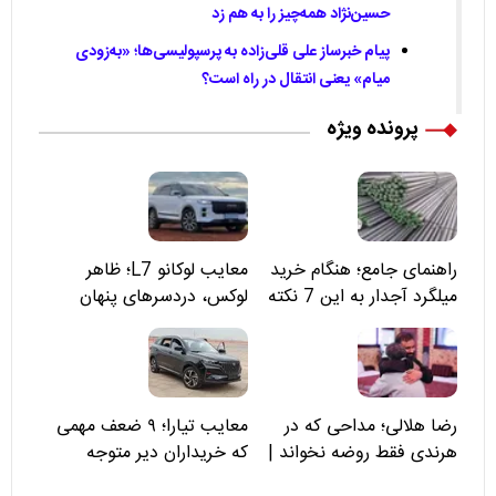
حسین‌نژاد همه‌چیز را به هم زد
پیام خبرساز علی قلی‌زاده به پرسپولیسی‌ها؛ «به‌زودی
میام» یعنی انتقال در راه است؟
پرونده ویژه
راهنمای جامع؛ هنگام خرید
معایب لوکانو L7؛ ظاهر
میلگرد آجدار به این 7 نکته
لوکس، دردسرهای پنهان
توجه کنید
رضا هلالی؛ مداحی که در
معایب تیارا؛ ۹ ضعف مهمی
هرندی فقط روضه نخواند |
که خریداران دیر متوجه
مسئولان «تکیه‌گاه آقا مرتضی
می‌شوند