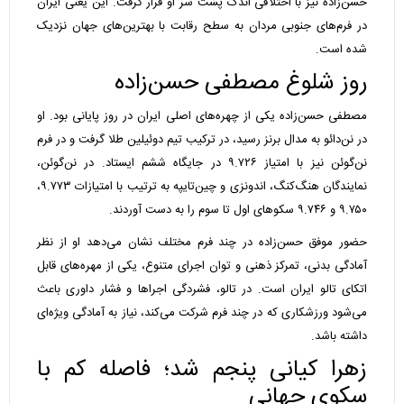
حسن‌زاده نیز با اختلافی اندک پشت سر او قرار گرفت. این یعنی ایران
در فرم‌های جنوبی مردان به سطح رقابت با بهترین‌های جهان نزدیک
شده است.
روز شلوغ مصطفی حسن‌زاده
مصطفی حسن‌زاده یکی از چهره‌های اصلی ایران در روز پایانی بود. او
در نن‌دائو به مدال برنز رسید، در ترکیب تیم دوئیلین طلا گرفت و در فرم
نن‌گوئن نیز با امتیاز ۹.۷۲۶ در جایگاه ششم ایستاد. در نن‌گوئن،
نمایندگان هنگ‌کنگ، اندونزی و چین‌تایپه به ترتیب با امتیازات ۹.۷۷۳،
۹.۷۵۰ و ۹.۷۴۶ سکوهای اول تا سوم را به دست آوردند.
حضور موفق حسن‌زاده در چند فرم مختلف نشان می‌دهد او از نظر
آمادگی بدنی، تمرکز ذهنی و توان اجرای متنوع، یکی از مهره‌های قابل
اتکای تالو ایران است. در تالو، فشردگی اجراها و فشار داوری باعث
می‌شود ورزشکاری که در چند فرم شرکت می‌کند، نیاز به آمادگی ویژه‌ای
داشته باشد.
زهرا کیانی پنجم شد؛ فاصله کم با
سکوی جهانی