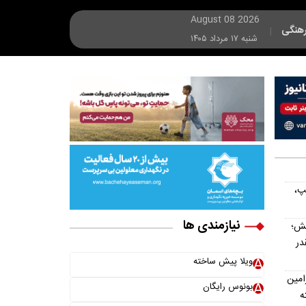
August 08 2026
هنگی
|
شنبه ۱۷ مرداد ۱۴۰۵
پ،
نیازمندی ها
یش؛
در
ویلا پیش ساخته
امین
بونوس رایگان
ه