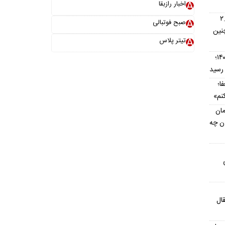
اخبار رازبقا
اس؛ اتوماتیک ۲.۵
صبح فوتبالی
نین
تیتر پلاس
قیمت تیبا کارکرده امروز ۱۶ مرداد ۱۴۰۵؛
ا؛
نم»
مان
ان چه
ال