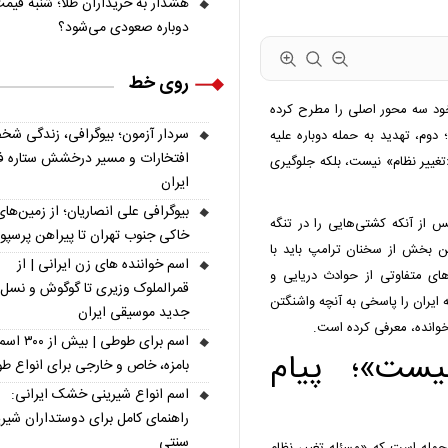
هشدار به خریداران طلا؛ شنبه قیمت
دوباره صعودی می‌شود؟
روی خط
خود سه محور اصلی را مطرح کرده
سردار آزمون؛ بیوگرافی، زندگی شخ
وم، تهدید به حمله دوباره علیه
افتخارات و مسیر درخشش ستاره فو
غییر نظام» نیست، بلکه جلوگیری
ایران
بیوگرافی علی انصاریان؛ از زمین‌های
 از آنکه کشتی‌هایی را در تنگه
خاکی جنوب تهران تا پیراهن پرسپ
این بخش از سخنان ترامپ باید با
اسم خواننده های زن ایرانی | از
های متفاوتی از حوادث دریایی و
قمرالملوک وزیری تا گوگوش و نسل
ه ایران را پاسخی به آنچه واشنگتن
جدید موسیقی ایران
خوانده، معرفی کرده است.
اسم برای طوطی | ب
یست»؛ پیام
بامزه، خاص و خارجی برای انواع ط
اسم انواع شیرینی خشک ایرانی:
راهنمای کامل برای دوستداران شیر
سنتی