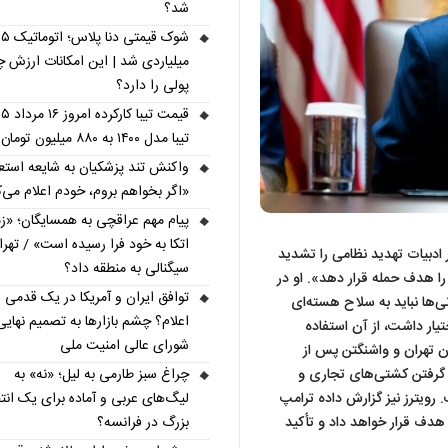
شد؟
شوک قیمتی دنا پل
میلیاردی شد | این امکانات ارزش چ
پولی را دارد؟
تیبا مدل ۱۴۰۰ به ۸۸۰ میلیون تومان رسید
واکنش تند پزشکیان به شایعه استعف
«اگر بخواهم بروم، خودم اعلام می‌ک
پیام مهم عراقچی به همسایگان؛ «ز
اتکا به خود فرا رسیده است» / تهر
گر ادبیات تهدید نظامی را تشدید
سیگنالی به منطقه داد؟
را هدف حمله قرار دهد». او در
توافق ایران و آمریکا در یک قدمی
ی‌ها نباید به سلاح هسته‌ای
اعلام؟ چشم بازارها به تصمیم نهایی
یار داشت، از آن استفاده
شورای عالی امنیت ملی
ن تهران و واشنگتن پس از
چراغ سبز طارمی به لیل؛ «نه» به
ر گرفتن کشتی‌های تجاری و
لیگ‌های عربی و آماده برای یک انتق
 رویترز نیز گزارش داده ترامپ
بزرگ در فرانسه؟
را هدف قرار خواهد داد و تأکید