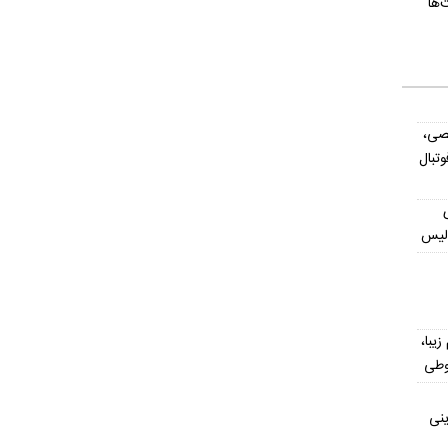
‌ها
صی،
تبال
ولیس
یش از ۳۰۰ اسم زیبا،
وطی
ینی