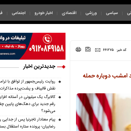
ی
سیاسی
ورزشی
اقتصادی
اخبار خودرو
اجتماعی
فر
|
|
|
|
|
|
|
کد خبر:
۶۶۱۲۷۵
جدیدترین اخبار
رد امشب دوباره حمله
روایت رئیس‌جمهور از توافق با ترام
نقش قالیباف و پشت‌پرده مذاکرات
کالابرگ یک میلیونی در آستانه افزا
رقم جدید برای دهک‌های پایین چق
می‌شود؟
پیام معنادار تاجرنیا پس از جدایی ر
رضاییان؛ پرونده ستاره استقلال بست