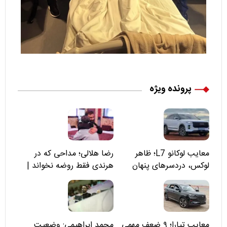
پرونده ویژه
معایب لوکانو L7؛ ظاهر
رضا هلالی؛ مداحی که در
لوکس، دردسرهای پنهان
هرندی فقط روضه نخواند |
مسئولان «تکیه‌گاه آقا مرتضی
علی(ع)» را جدی‌تر ببینند
معایب تیارا؛ ۹ ضعف مهمی
محمد ابراهیمی: وضعیت