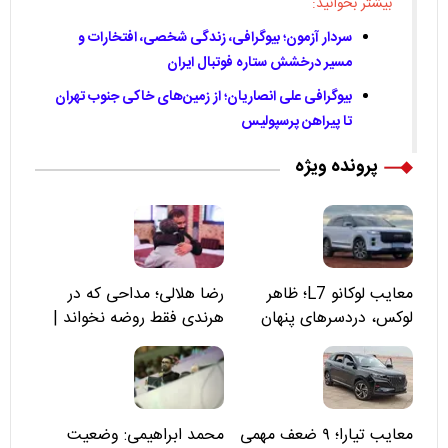
بیشتر بخوانید:
سردار آزمون؛ بیوگرافی، زندگی شخصی، افتخارات و
مسیر درخشش ستاره فوتبال ایران
بیوگرافی علی انصاریان؛ از زمین‌های خاکی جنوب تهران
تا پیراهن پرسپولیس
پرونده ویژه
معایب لوکانو L7؛ ظاهر
رضا هلالی؛ مداحی که در
لوکس، دردسرهای پنهان
هرندی فقط روضه نخواند |
مسئولان «تکیه‌گاه آقا مرتضی
علی(ع)» را جدی‌تر ببینند
معایب تیارا؛ ۹ ضعف مهمی
محمد ابراهیمی: وضعیت