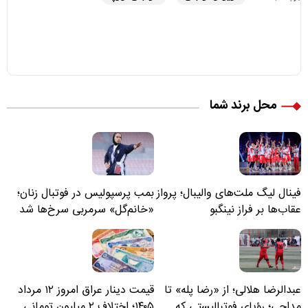
محل برند شما
فینال لیگ ملت‌های والیبال؛ پرواز
بمب پرسپولیس در فوتبال زنان؛
عقاب‌ها بر فراز نینگبو
«خانم‌گل» سرمربی سرخ‌ها شد
عبدالرضا هلالی؛ از «رضا پله» تا
قیمت دینار عراق امروز ۱۲ مرداد
مداحی؛ رؤیای فوتبالیستی که
۱۴۰۵؛ اختلاف ۲ میلیون تومانی