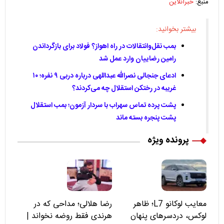
منبع:
خبرآنلاین
بیشتر بخوانید:
بمب نقل‌وانتقالات در راه اهواز؟ فولاد برای بازگرداندن
رامین رضاییان وارد عمل شد
ادعای جنجالی نصرالله عبداللهی درباره دربی ۹ نفره؛ ۱۰
غریبه در رختکن استقلال چه می‌کردند؟
پشت پرده تماس سهراب با سردار آزمون؛ بمب استقلال
پشت پنجره بسته ماند
پرونده ویژه
معایب لوکانو L7؛ ظاهر
رضا هلالی؛ مداحی که در
لوکس، دردسرهای پنهان
هرندی فقط روضه نخواند |