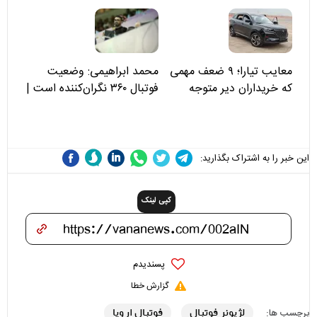
مسئولان «تکیه‌گاه آقا مرتضی
علی(ع)» را جدی‌تر ببینند
معایب تیارا؛ ۹ ضعف مهمی
محمد ابراهیمی: وضعیت
که خریداران دیر متوجه
فوتبال ۳۶۰ نگران‌کننده است |
می‌شوند
نقد سرمربی تیم ملی نباید
هزینه داشته باشد
این خبر را به اشتراک بگذارید:
کپی لینک
پسندیدم
گزارش خطا
لژیونر فوتبال
فوتبال اروپا
برچسب ها: