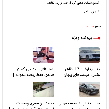
اسپورتینگ، سعی کرد از ضرر وارده بکاهد.
انتهای پیام/
منبع:
تسنیم
پرونده ویژه
معایب لوکانو L7؛ ظاهر
رضا هلالی؛ مداحی که در
لوکس، دردسرهای پنهان
هرندی فقط روضه نخواند |
مسئولان «تکیه‌گاه آقا مرتضی
علی(ع)» را جدی‌تر ببینند
معایب تیارا؛ ۹ ضعف مهمی
محمد ابراهیمی: وضعیت