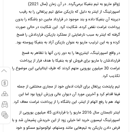
ژوائو ماریو به تیم بنفیکا برمی‌گردد. در آن زمان (سال 2021)
اسپورتینگ از اینتر به دلیل که بازیکن سابق تیم پرتغالی را به رقیب
دیرینه آن بنفیکا داده و بند موجود در قرارداد مابین دو باشگاه را بدون
پرداخت غرامت نقض کرده، شکایت کرد. این شکایت در حالی صورت
گرفته که اینتر به سبب نارضایتی از عملکرد بازیکن، قراردادش را فسخ
کرده و به این ترتیب ماریو به عنوان بازیکن آزاد به بنفیکا پیوسته بود.
در واقع اسپورتینگ، اینتری‌ها را به دور زدن آنها با تظاهر به فسخ
قراردادشان با ماریو برای فروش او به بنفیکا با هدف فرار از پرداخت
غرامت 30 میلیون یورویی متهم کردند که طرف ایتالیایی این موضوع را
تکذیب کرد.
تیم پایتخت پرتغال برای اثبات ادعای خود از مجاری مختلفی از جمله
فیفا اقدام کرد و آخرین مورد آن دیوان عالی ورزش اروپا بود اما این
نهاد هم با رفع اتهام از اینتر، این باشگاه را از پرداخت غرامت معاف کرد.
اینتر تابستان سال 2016 ماریو را با قراردادی 45 میلیون یورویی از
اسپورتینگ لیسبون خرید اما خیلی زود از این خریدش پشیمان شد و با
قرض دادن بازیکن به تیم‌هایی مانند وستهام، لوکوموتیو مسکو و خود