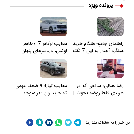
پرونده ویژه
راهنمای جامع؛ هنگام خرید
معایب لوکانو L7؛ ظاهر
میلگرد آجدار به این 7 نکته
لوکس، دردسرهای پنهان
توجه کنید
رضا هلالی؛ مداحی که در
معایب تیارا؛ ۹ ضعف مهمی
هرندی فقط روضه نخواند |
که خریداران دیر متوجه
مسئولان «تکیه‌گاه آقا مرتضی
می‌شوند
علی(ع)» را جدی‌تر ببینند
این خبر را به اشتراک بگذارید: