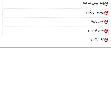
ویلا پیش ساخته
بونوس رایگان
اخبار رازبقا
صبح فوتبالی
تیتر پلاس
درباره ما
تماس با ما
آرشیو
پیوندها
عضویت در خبرنامه
خانواده ما