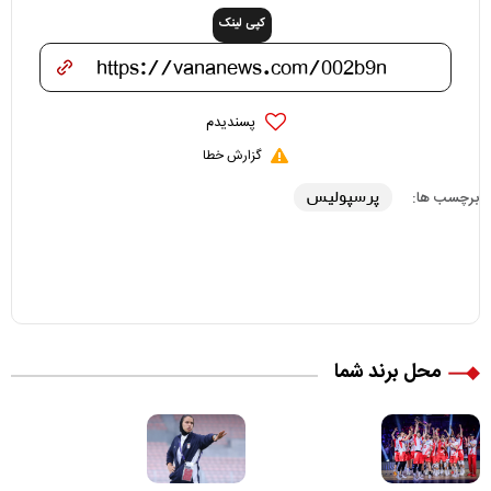
کپی لینک
پسندیدم
گزارش خطا
پرسپولیس
برچسب ها:
محل برند شما