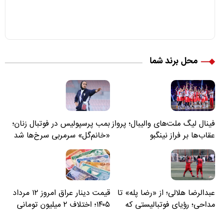
محل برند شما
فینال لیگ ملت‌های والیبال؛ پرواز
بمب پرسپولیس در فوتبال زنان؛
عقاب‌ها بر فراز نینگبو
«خانم‌گل» سرمربی سرخ‌ها شد
عبدالرضا هلالی؛ از «رضا پله» تا
قیمت دینار عراق امروز ۱۲ مرداد
مداحی؛ رؤیای فوتبالیستی که
۱۴۰۵؛ اختلاف ۲ میلیون تومانی
مسیر زندگی‌اش تغییر کرد
خرید نقدی و کارت بانکی