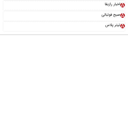
اخبار رازبقا
صبح فوتبالی
تیتر پلاس
درباره ما
تماس با ما
آرشیو
پیوندها
عضویت در خبرنامه
خانواده ما
طراحی و تولید:
"ایران سامانه"