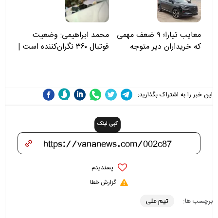
علی(ع)» را جدی‌تر ببینند
معایب تیارا؛ ۹ ضعف مهمی
محمد ابراهیمی: وضعیت
که خریداران دیر متوجه
فوتبال ۳۶۰ نگران‌کننده است |
می‌شوند
نقد سرمربی تیم ملی نباید
هزینه داشته باشد
این خبر را به اشتراک بگذارید:
کپی لینک
پسندیدم
گزارش خطا
تیم ملی
برچسب ها: