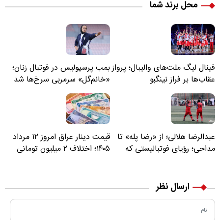
محل برند شما
فینال لیگ ملت‌های والیبال؛ پرواز
بمب پرسپولیس در فوتبال زنان؛
عقاب‌ها بر فراز نینگبو
«خانم‌گل» سرمربی سرخ‌ها شد
عبدالرضا هلالی؛ از «رضا پله» تا
قیمت دینار عراق امروز ۱۲ مرداد
مداحی؛ رؤیای فوتبالیستی که
۱۴۰۵؛ اختلاف ۲ میلیون تومانی
مسیر زندگی‌اش تغییر کرد
خرید نقدی و کارت بانکی
ارسال نظر