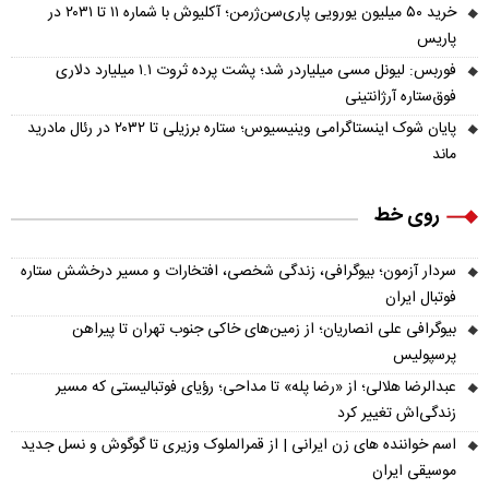
خرید ۵۰ میلیون یورویی پاری‌سن‌ژرمن؛ آکلیوش با شماره ۱۱ تا ۲۰۳۱ در
پاریس
فوربس: لیونل مسی میلیاردر شد؛ پشت پرده ثروت ۱.۱ میلیارد دلاری
فوق‌ستاره آرژانتینی
پایان شوک اینستاگرامی وینیسیوس؛ ستاره برزیلی تا ۲۰۳۲ در رئال مادرید
ماند
روی خط
سردار آزمون؛ بیوگرافی، زندگی شخصی، افتخارات و مسیر درخشش ستاره
فوتبال ایران
بیوگرافی علی انصاریان؛ از زمین‌های خاکی جنوب تهران تا پیراهن
پرسپولیس
عبدالرضا هلالی؛ از «رضا پله» تا مداحی؛ رؤیای فوتبالیستی که مسیر
زندگی‌اش تغییر کرد
اسم خواننده های زن ایرانی | از قمرالملوک وزیری تا گوگوش و نسل جدید
موسیقی ایران