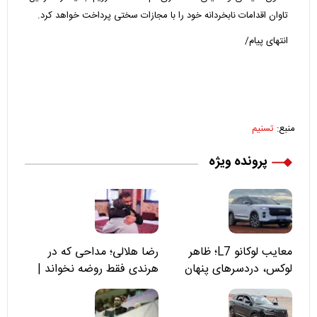
تاوان اقدامات نابخردانه خود را با مجازات سختی پرداخت خواهد کرد.
انتهای پیام/
منبع:
تسنیم
پرونده ویژه
معایب لوکانو L7؛ ظاهر
رضا هلالی؛ مداحی که در
لوکس، دردسرهای پنهان
هرندی فقط روضه نخواند |
مسئولان «تکیه‌گاه آقا مرتضی
علی(ع)» را جدی‌تر ببینند