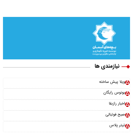
نیازمندی ها
×
ویلا پیش ساخته
نقش سامانه دفاع موشکی «اچ کیو ۹» در امنیت ملی کشور
بونوس رایگان
اخبار رازبقا
صبح فوتبالی
تیتر پلاس