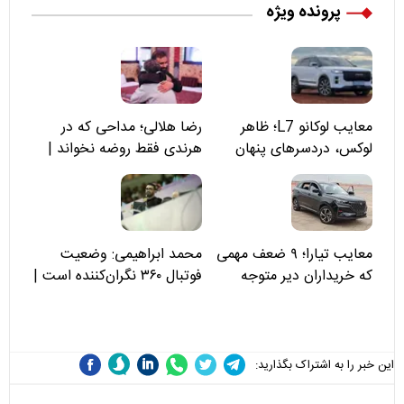
پرونده ویژه
معایب لوکانو L7؛ ظاهر
رضا هلالی؛ مداحی که در
لوکس، دردسرهای پنهان
هرندی فقط روضه نخواند |
مسئولان «تکیه‌گاه آقا مرتضی
علی(ع)» را جدی‌تر ببینند
معایب تیارا؛ ۹ ضعف مهمی
محمد ابراهیمی: وضعیت
که خریداران دیر متوجه
فوتبال ۳۶۰ نگران‌کننده است |
می‌شوند
نقد سرمربی تیم ملی نباید
هزینه داشته باشد
این خبر را به اشتراک بگذارید: