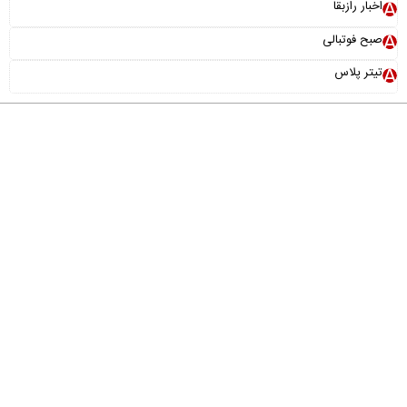
اخبار رازبقا
صبح فوتبالی
تیتر پلاس
درباره ما
تماس با ما
آرشیو
پیوندها
عضویت در خبرنامه
خانواده ما
طراحی و تولید:
"ایران سامانه"