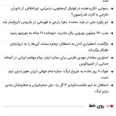
ماند
رسوایی تکان‌دهنده در فوتبال کره‌جنوبی؛ پذیرایی غیراخلاقی از داوران
خارجی با کارت فدراسیون؟
دو رکورد ملی در چند ساعت؛ زهرا زارعی با قهرمانی در بلاروس تاریخ‌ساز شد
بمب ۱۴۰ میلیون یورویی رئال مادرید؛ دیومانده ۱۹ ساله به مورینیو رسید
بازگشت اضطراری آدان به استقلال؛ پنجره بسته، آبی‌ها را به دروازه‌بان
طلبکار برگرداند
استوری معنادار مهدی طارمی برای ستاره اینتر؛ پیام مهاجم ایرانی در آستانه
جدایی از المپیاکوس
شوک ۸ روز مانده به شروع لیگ؛ ستاره جام جهانی ایران هنوز بدون تیم
است
استقلال به تیم شکست‌ناپذیر ۳ گل زد؛ دبل سحرخیزان و خط‌ونشان جدی
برای لیگ
روی خط