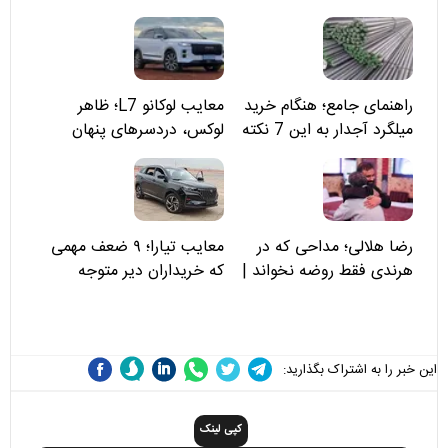
راهنمای جامع؛ هنگام خرید
معایب لوکانو L7؛ ظاهر
میلگرد آجدار به این 7 نکته
لوکس، دردسرهای پنهان
توجه کنید
رضا هلالی؛ مداحی که در
معایب تیارا؛ ۹ ضعف مهمی
هرندی فقط روضه نخواند |
که خریداران دیر متوجه
مسئولان «تکیه‌گاه آقا مرتضی
می‌شوند
علی(ع)» را جدی‌تر ببینند
این خبر را به اشتراک بگذارید:
کپی لینک