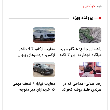
منبع:
خبرآنلاین
پرونده ویژه
راهنمای جامع؛ هنگام خرید
معایب لوکانو L7؛ ظاهر
میلگرد آجدار به این 7 نکته
لوکس، دردسرهای پنهان
توجه کنید
رضا هلالی؛ مداحی که در
معایب تیارا؛ ۹ ضعف مهمی
هرندی فقط روضه نخواند |
که خریداران دیر متوجه
مسئولان «تکیه‌گاه آقا مرتضی
می‌شوند
علی(ع)» را جدی‌تر ببینند