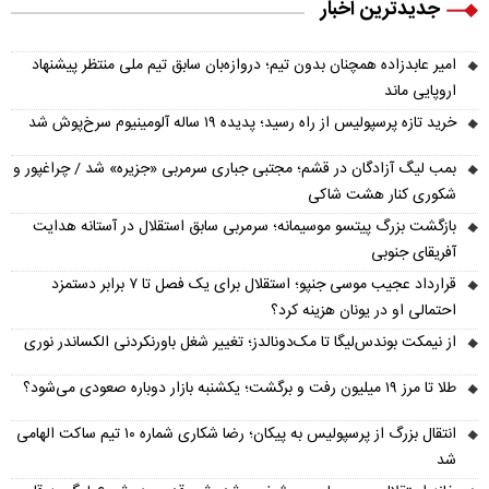
جدیدترین اخبار
امیر عابدزاده همچنان بدون تیم؛ دروازه‌بان سابق تیم ملی منتظر پیشنهاد
اروپایی ماند
خرید تازه پرسپولیس از راه رسید؛ پدیده ۱۹ ساله آلومینیوم سرخ‌پوش شد
بمب لیگ آزادگان در قشم؛ مجتبی جباری سرمربی «جزیره» شد / چراغپور و
شکوری کنار هشت شاکی
بازگشت بزرگ پیتسو موسیمانه؛ سرمربی سابق استقلال در آستانه هدایت
آفریقای جنوبی
قرارداد عجیب موسی جنپو؛ استقلال برای یک فصل تا ۷ برابر دستمزد
احتمالی او در یونان هزینه کرد؟
از نیمکت بوندس‌لیگا تا مک‌دونالدز؛ تغییر شغل باورنکردنی الکساندر نوری
طلا تا مرز ۱۹ میلیون رفت و برگشت؛ یکشنبه بازار دوباره صعودی می‌شود؟
انتقال بزرگ از پرسپولیس به پیکان؛ رضا شکاری شماره ۱۰ تیم ساکت الهامی
شد