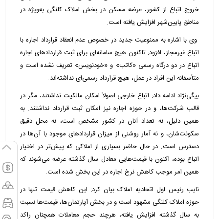
خروج اتباع از کشور، عرضه مسکن در بخش املاک کلنگی به‌ویژه در
مناطق پایین‌شهر افزایش یافته است.
وی با اشاره به ممنوعیت جدید در خصوص عدم انعقاد قرارداد اجاره با
اتباع غیرمجاز، افزود: تاکنون هیچ سامانه‌ای برای ثبت قراردادهای اجاره
اتباع در دو درگاه رسمی «کاتب» و «خودنویس» تعریف نشده است و
متأسفانه این افراد در عمل، هیچ قرارداد رسمی‌ای نداشته‌اند.
بیگی‌نژاد ادامه داد: اتباع خارجی اصولاً امکان مالکیت نداشتند، مگر در
قالب شرکت‌ها، و در حوزه اجاره نیز امکان ثبت قرارداد نداشتند. به
همین دلیل، نه تعداد آنان در کشور مشخص است، نه محل دقیق
سکونت‌شان، و نه آمار روشنی از میزان قراردادهای موجود با آن‌ها در
دسترس است. در حال حاضر بسیاری از املاکی که پیش‌تر در اختیار
اتباع بوده، اکنون با قیمت‌هایی معادل سال گذشته عرضه می‌شوند که
همین امر موجب کاهش نرخ اجاره در این بخش شده است.
نایب رئیس اول اتحادیه املاک بیان کرد: این کاهش قیمت تنها در
حوزه املاک کلنگی مشهود است و در بخش آپارتمان‌ها، قیمت‌ها نسبت
به سال گذشته افزایش یافته، هرچند حجم معاملات همچنان راکد