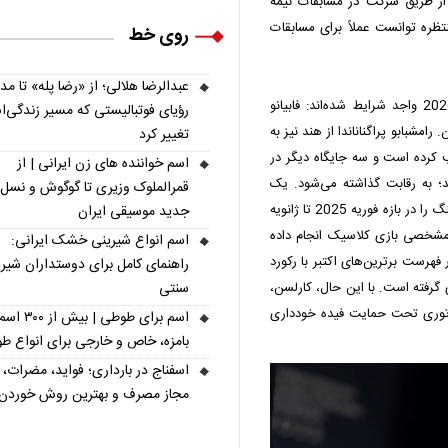
 از طریق شرکت در مسابقات نیمه‌
تظره توانست عملاً برای مسابقات
روی خط
عبدالرضا هلالی؛ از «رضا پله» تا م
تاکنون سه استاد بزرگ رسماً برای مسابقات کاندیداتوری 2026 واجد شرایط شده‌اند: فابیانو
رؤیای فوتبالیستی که مسیر زندگی‌
 رامشبابو پراگناناندا از هند نیز به
تغییر کرد
 کرده است و سه جایگاه دیگر در
اسم خواننده های زن ایرانی | از
خواهد شد؛ به رقابت گذاشته می‌شود. یک
قمرالملوک وزیری تا گوگوش و نسل
جایگاه دیگر به بازیکنی اعطا می‌شود که بالاترین میانگین ریتینگ را در بازه فوریه 2025 تا ژانویه
جدید موسیقی ایران
داد مشخصی بازی کلاسیک انجام داده
اسم انواع شیرینی خشک ایرانی:
 فهرست برترین‌های اکتبر با رکورد
راهنمای کامل برای دوستداران شیر
سنتی
ای گرفته است. با این حال، کارلسن،
اتوری تحت حمایت فیده خودداری
اسم برای طوطی | ب
بامزه، خاص و خارجی برای انواع ط
اسفناج در بارداری؛ فواید، مضرات، 
مجاز مصرف و بهترین روش خوردن