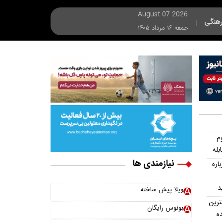
August 07 2026
هنگی
|
جمعه ۱۶ مرداد ۱۴۰۵
م
بله
نیازمندی ها
اره
د
ویلا پیش ساخته
ترین
بونوس رایگان
ه