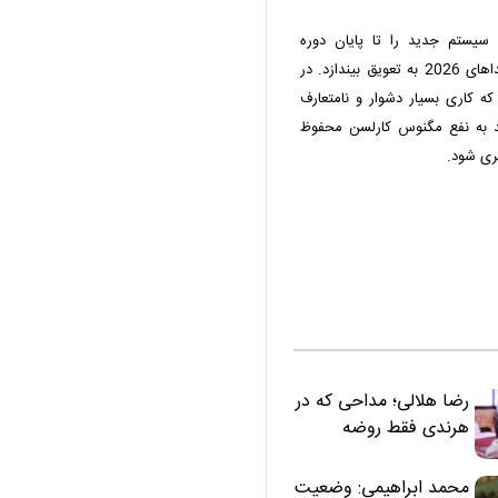
سیستم جدید را تا پایان دوره
کاندیداتوری و انتشار فهرست شرکت‌کنندگان مسابقات کاندیداهای 2026 به تعویق بیندازد. در
که کاری بسیار دشوار و نامتعارف
د به نفع مگنوس کارلسن محفوظ
یری شود.
رضا هلالی؛ مداحی که در
هرندی فقط روضه
نخواند | مسئولان
«تکیه‌گاه آقا مرتضی
محمد ابراهیمی: وضعیت