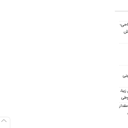
داحی؛
اش
ینی
یش از ۳۰۰ اسم زیبا،
وطی
مقدار