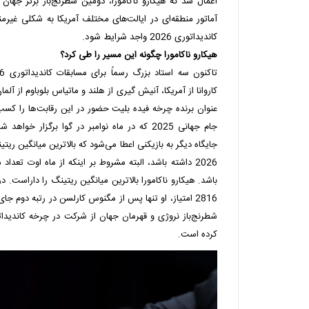
اعمال شد که هیکارو ناکامورا، دومین شطرنج‌باز برتر جهان
آماتور منطقه‌ای در ایالت‌های مختلف آمریکا به شکلی غیرمن
کاندیداتوری 2026 واجد شرایط شود.
هیکارو ناکامورا چگونه این مسیر را طی کرد؟
کاروانا از آمریکا، آنیش گیری از هلند و ماتیاس بلوباوم از آلمان.
عنوان برنده چرخه فیده بلیت حضور در این رقابت‌ها را کسب
جام جهانی 2025 که در ماه نوامبر در گوا برگزار 
2026 داشته باشد، البته مشروط بر اینکه از ماه اوت تع
باشد. هیکارو ناکامورا بالاترین میانگین ریتینگ را داراست. در
2816 امتیاز، او تنها پس از مگنوس کارلسن در رتبه دوم ج
شطرنج‌باز نروژی و قهرمان جهان از شرکت در چرخه کاندید
کرده است.