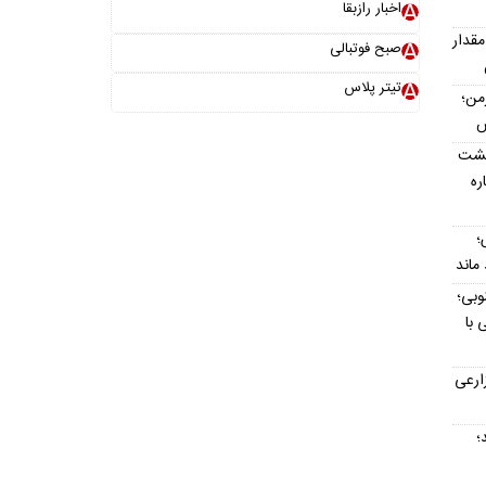
اخبار رازبقا
مقدار
صبح فوتبالی
تیتر پلاس
رمن؛
پشت
اره
؛
وبی؛
 با
ارعی
د؛