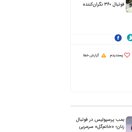
علی(ع)» را جدی‌تر
فوتبال ۳۶۰ نگران‌کننده
ببینند
است | نقد سرمربی تیم
ملی نباید هزینه داشته
باشد
پسندیدم
گزارش خطا
بمب پرسپولیس در فوتبال
زنان؛ «خانم‌گل» سرمربی