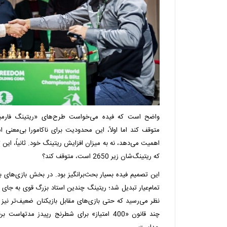
واضح است که فیده می‌خواست طرح‌های «ریتینگ فارمی
متوقف کند اما اولاً، این محدودیت برای ناکامورا بی‌معنی اس
اهمیت می‌دهد، نه به میزان افزایش ریتینگ خود. ثانیاً، این ت
که ریتینگ‌شان زیر 2650 است، متوقف کند؟
این تصمیم فیده بسیار بحث‌برانگیز بود. در بخش بازی‌های ب
تمام‌عیار تبدیل شد؛ ریتینگ چندین استاد بزرگ قوی به جای
نظر می‌رسید که حتی بازی‌های مقابل بازیکنان ضعیف‌تر نیز در
چند قانون «400 امتیاز» برای شطرنج رپیدز مدته