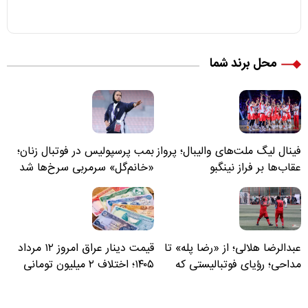
محل برند شما
فینال لیگ ملت‌های والیبال؛ پرواز
بمب پرسپولیس در فوتبال زنان؛
عقاب‌ها بر فراز نینگبو
«خانم‌گل» سرمربی سرخ‌ها شد
عبدالرضا هلالی؛ از «رضا پله» تا
قیمت دینار عراق امروز ۱۲ مرداد
مداحی؛ رؤیای فوتبالیستی که
۱۴۰۵؛ اختلاف ۲ میلیون تومانی
مسیر زندگی‌اش تغییر کرد
خرید نقدی و کارت بانکی