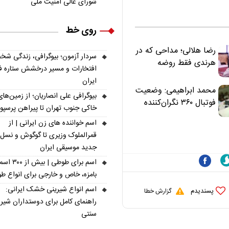
شورای عالی امنیت ملی
روی خط
رضا هلالی؛ مداحی که در
سردار آزمون؛ بیوگرافی، زندگی شخ
هرندی فقط روضه
افتخارات و مسیر درخشش ستاره فو
نخواند | مسئولان
ایران
«تکیه‌گاه آقا مرتضی
محمد ابراهیمی: وضعیت
بیوگرافی علی انصاریان؛ از زمین‌های
علی(ع)» را جدی‌تر
فوتبال ۳۶۰ نگران‌کننده
خاکی جنوب تهران تا پیراهن پرسپ
ببینند
است | نقد سرمربی تیم
اسم خواننده های زن ایرانی | از
ملی نباید هزینه داشته
قمرالملوک وزیری تا گوگوش و نسل
باشد
جدید موسیقی ایران
اسم برای طوطی | ب
بامزه، خاص و خارجی برای انواع ط
اسم انواع شیرینی خشک ایرانی:
پسندیدم
گزارش خطا
راهنمای کامل برای دوستداران شیر
سنتی