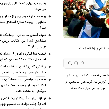
رقم جدید برای دهک‌های پایین چق
می‌شود؟
پیام معنادار تاجرنیا پس از جدایی ر
رضاییان؛ پرونده ستاره استقلال بست
شد؟
شوک قیمتی دنا پل
میلیاردی شد | این امکانات ارزش چ
پولی را دارد؟
 کدام ورزشگاه است.
تیبا مدل ۱۴۰۰ به ۸۸۰ میلیون تومان رسید
واکنش تند پزشکیان به شایعه استعف
«اگر بخواهم بروم، خودم اعلام می‌ک
مشخص نیست، گمانه زنی ها این
پیام مهم عراقچی به همسایگان؛ «ز
گزارش‌ها، گزینه‌های مختلفی از
اتکا به خود فرا رسیده است» / تهر
 مورد بررسی قرار گرفته بودند.
سیگنالی به منطقه داد؟
توافق ایران و آمریکا در یک قدمی
اعلام؟ چشم بازارها به تصمیم نهایی