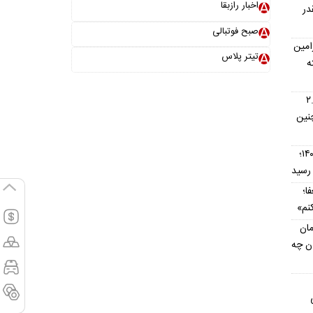
اخبار رازبقا
در
صبح فوتبالی
امین
تیتر پلاس
ه
اس؛ اتوماتیک ۲.۵
نین
قیمت تیبا کارکرده امروز ۱۶ مرداد ۱۴۰۵؛
ا؛
نم»
مان
ان چه