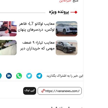
منبع:
خبرآنلاین
پرونده ویژه
معایب لوکانو L7؛ ظاهر
لوکس، دردسرهای پنهان
معایب تیارا؛ ۹ ضعف
مهمی که خریداران دیر
متوجه می‌شوند
این خبر را به اشتراک بگذارید:
کپی لینک