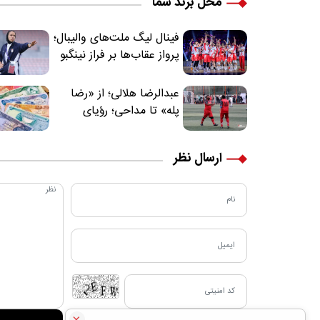
محل برند شما
فینال لیگ ملت‌های والیبال؛
پرواز عقاب‌ها بر فراز نینگبو
عبدالرضا هلالی؛ از «رضا
پله» تا مداحی؛ رؤیای
فوتبالیستی که مسیر
زندگی‌اش تغییر کرد
ارسال نظر