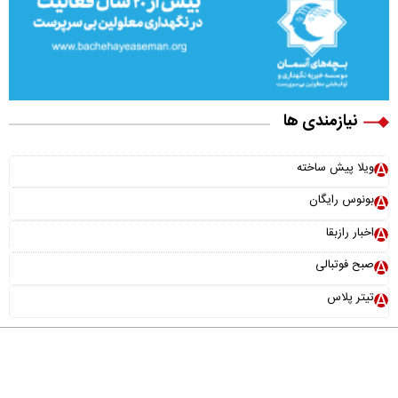
نیازمندی ها
ویلا پیش ساخته
بونوس رایگان
اخبار رازبقا
صبح فوتبالی
تیتر پلاس