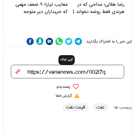
رضا هلالی؛ مداحی که در
معایب تیارا؛ ۹ ضعف مهمی
هرندی فقط روضه نخواند |
که خریداران دیر متوجه
مسئولان «تکیه‌گاه آقا مرتضی
می‌شوند
علی(ع)» را جدی‌تر ببینند
این خبر را به اشتراک بگذارید:
کپی لینک
پسندیدم
گزارش خطا
نفت
قیمت نفت
برچسب ها: