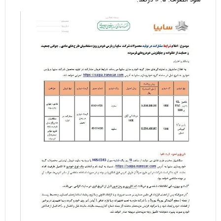
سود انصراف: ۱۶.۵ درصد.