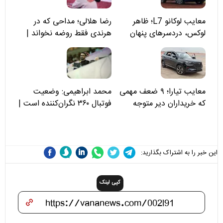
معایب لوکانو L7؛ ظاهر
رضا هلالی؛ مداحی که در
لوکس، دردسرهای پنهان
هرندی فقط روضه نخواند |
مسئولان «تکیه‌گاه آقا مرتضی
علی(ع)» را جدی‌تر ببینند
معایب تیارا؛ ۹ ضعف مهمی
محمد ابراهیمی: وضعیت
که خریداران دیر متوجه
فوتبال ۳۶۰ نگران‌کننده است |
می‌شوند
نقد سرمربی تیم ملی نباید
هزینه داشته باشد
این خبر را به اشتراک بگذارید:
کپی لینک