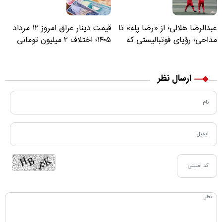
عبدالرضا هلالی؛ از «رضا پله» تا
قیمت دینار عراق امروز ۱۲ مرداد
مداحی؛ رؤیای فوتبالیستی که
۱۴۰۵؛ اختلاف ۲ میلیون تومانی
مسیر زندگی‌اش تغییر کرد
خرید نقدی و کارت بانکی
ارسال نظر