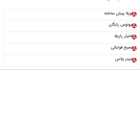
ویلا پیش ساخته
بونوس رایگان
اخبار رازبقا
صبح فوتبالی
تیتر پلاس
درباره ما
تماس با ما
آرشیو
پیوندها
عضویت در خبرنامه
خانواده ما