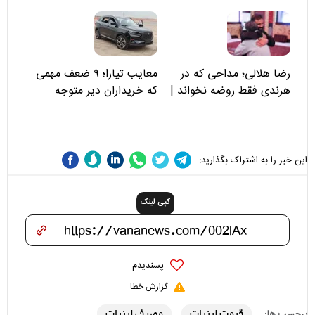
توجه کنید
رضا هلالی؛ مداحی که در
معایب تیارا؛ ۹ ضعف مهمی
هرندی فقط روضه نخواند |
که خریداران دیر متوجه
مسئولان «تکیه‌گاه آقا مرتضی
می‌شوند
علی(ع)» را جدی‌تر ببینند
این خبر را به اشتراک بگذارید:
کپی لینک
پسندیدم
گزارش خطا
قیمت لبنیات
مصرف لبنیات
برچسب ها: