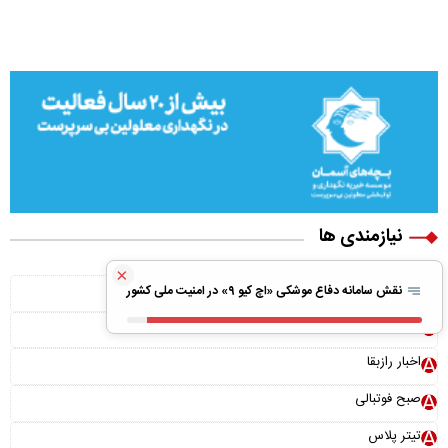
نیازمندی ها
×
ویلا پیش ساخته
نقش سامانه دفاع موشکی «اچ کیو ۹» در امنیت ملی کشور
بونوس رایگان
اخبار رازبقا
صبح فوتبالی
تیتر پلاس