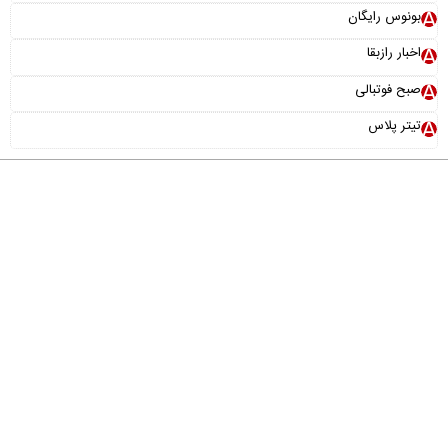
بونوس رایگان
اخبار رازبقا
صبح فوتبالی
تیتر پلاس
درباره ما
تماس با ما
آرشیو
پیوندها
عضویت در خبرنامه
خانواده ما