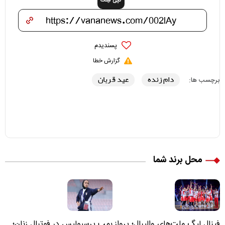
کپی لینک
پسندیدم
گزارش خطا
دام زنده
عید قربان
برچسب ها:
محل برند شما
فینال لیگ ملت‌های والیبال؛ پرواز
بمب پرسپولیس در فوتبال زنان؛