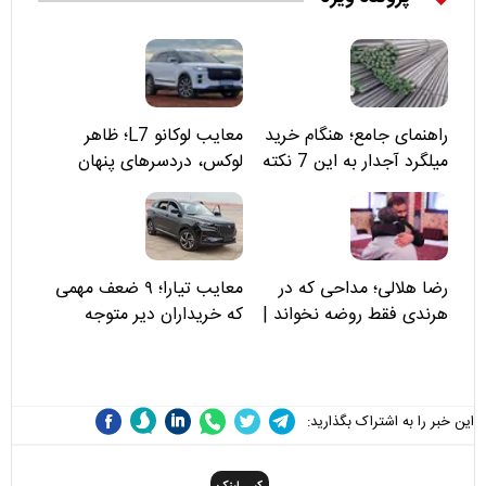
راهنمای جامع؛ هنگام خرید
معایب لوکانو L7؛ ظاهر
میلگرد آجدار به این 7 نکته
لوکس، دردسرهای پنهان
توجه کنید
رضا هلالی؛ مداحی که در
معایب تیارا؛ ۹ ضعف مهمی
هرندی فقط روضه نخواند |
که خریداران دیر متوجه
مسئولان «تکیه‌گاه آقا مرتضی
می‌شوند
علی(ع)» را جدی‌تر ببینند
این خبر را به اشتراک بگذارید: