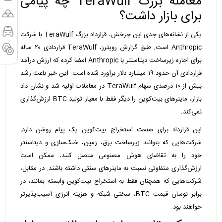
معامله بزرگ TeraWulf چه پیامی
برای بازار داشت؟
یکی از نشانه‌های جدی این چرخش، قرارداد بزرگ TeraWulf با شرکت
Anthropic است. طبق گزارش رویترز، TeraWulf قراردادی ۲۰ ساله
برای اجاره زیرساخت دیتاسنتر با Anthropic امضا کرده که ارزش درآمد
قراردادی آن حدود ۱۹ میلیارد دلار برآورد شده است. این خبر باعث رشد
بیش از ۱۰ درصدی سهام TeraWulf در معاملات اولیه شد و نشان داد
بازار، ماینرهای بیت‌کوین را دیگر فقط با معیار تولید BTC ارزش‌گذاری
نمی‌کند.
این قرارداد برای صنعت استخراج بیت‌کوین یک پیام روشن دارد:
شرکت‌هایی که بتوانند زیرساخت برق، زمین، خنک‌سازی و دیتاسنتر
خود را به تقاضای هوش مصنوعی متصل کنند، ممکن است
ارزش‌گذاری متفاوتی نسبت به ماینرهای سنتی داشته باشند. در مقابل،
شرکت‌هایی که همچنان فقط به استخراج بیت‌کوین وابسته بمانند، در
برابر نوسان قیمت BTC، سختی شبکه و هزینه انرژی آسیب‌پذیرتر
خواهند بود.