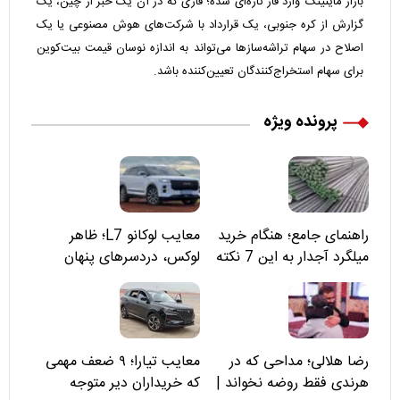
بازار ماینینگ وارد فاز تازه‌ای شده؛ فازی که در آن یک خبر از چین، یک
گزارش از کره جنوبی، یک قرارداد با شرکت‌های هوش مصنوعی یا یک
اصلاح در سهام تراشه‌سازها می‌تواند به اندازه نوسان قیمت بیت‌کوین
برای سهام استخراج‌کنندگان تعیین‌کننده باشد.
پرونده ویژه
راهنمای جامع؛ هنگام خرید
معایب لوکانو L7؛ ظاهر
میلگرد آجدار به این 7 نکته
لوکس، دردسرهای پنهان
توجه کنید
رضا هلالی؛ مداحی که در
معایب تیارا؛ ۹ ضعف مهمی
هرندی فقط روضه نخواند |
که خریداران دیر متوجه