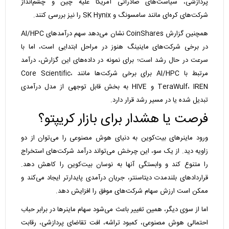
پردازشی، سیاست‌های صادراتی آمریکا علیه چین و چشم‌انداز
شرکت‌های کره‌ای مانند سامسونگ و SK Hynix را نیز بررسی کنند.
همچنین گزارش CoinShares نشان می‌دهد سهم درآمدهای AI/HPC
در برخی شرکت‌های ماینینگ هنوز در مراحل ابتدایی است، اما با
سرعت در حال رشد است؛ برای نمونه در داده‌های این گزارش، درآمد
مرتبط با AI/HPC برای برخی شرکت‌ها مانند Core Scientific،
TeraWulf، IREN و HIVE به بخش قابل توجهی از مدل درآمدی
تبدیل شده یا در مسیر رشد قرار دارد.
فرصت یا هشدار برای بازار کریپتو؟
ورود ماینرهای بیت‌کوین به دنیای هوش مصنوعی را می‌توان از دو
زاویه دید. از یک سو، این چرخش می‌تواند درآمد شرکت‌های استخراج
را متنوع کند و وابستگی آنها به نوسان بیت‌کوین را کاهش دهد.
قراردادهای بلندمدت دیتاسنتر، جریان درآمدی پایدارتر ایجاد می‌کند و
ممکن است ارزش سهام شرکت‌های موفق را افزایش دهد.
اما از سوی دیگر، همین تغییر باعث می‌شود سهام ماینرها در برابر حباب
احتمالی هوش مصنوعی، کمبود تراشه، افت تقاضای پردازشی، رقابت