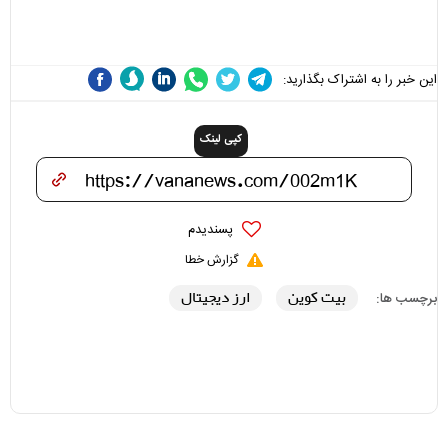
مسئولان «تکیه‌گاه آقا مرتضی
می‌شوند
علی(ع)» را جدی‌تر ببینند
این خبر را به اشتراک بگذارید:
کپی لینک
پسندیدم
گزارش خطا
بیت کوین
ارز دیجیتال
برچسب ها: