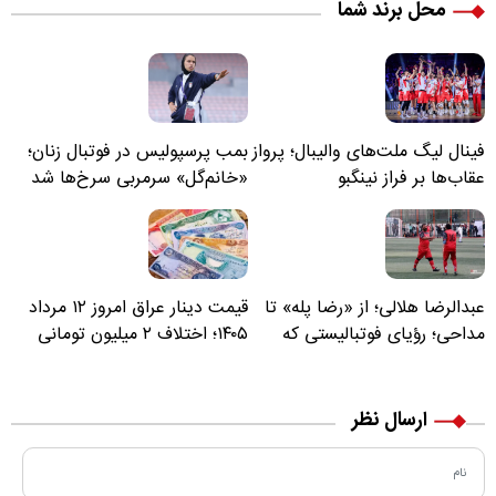
محل برند شما
فینال لیگ ملت‌های والیبال؛ پرواز
بمب پرسپولیس در فوتبال زنان؛
عقاب‌ها بر فراز نینگبو
«خانم‌گل» سرمربی سرخ‌ها شد
عبدالرضا هلالی؛ از «رضا پله» تا
قیمت دینار عراق امروز ۱۲ مرداد
مداحی؛ رؤیای فوتبالیستی که
۱۴۰۵؛ اختلاف ۲ میلیون تومانی
مسیر زندگی‌اش تغییر کرد
خرید نقدی و کارت بانکی
ارسال نظر