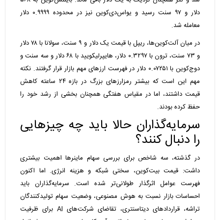
شد و تتر همچنان نزدیک به یک دلار باقی ماند. بایننس‌کوین به ۵۶۸
دلار و ۹۷ سنت رسید و یواس‌دی‌کوین نیز در محدوده ۰.۹۹۹۹ دلار
معامله شد.
در میان آلت‌کوین‌ها، ریپل با قیمت یک دلار و ۹ سنت، سولانا با ۷۸ دلار
و ۷۳ سنت، ترون با ۰.۳۲۹۷ دلار، هایپرلیکویید با ۶۸ دلار و سه سنت و
دوج‌کوین با ۰.۰۷۲۵۱ دلار در فهرست ارزهای مهم بازار قرار گرفتند. نکته
مهم این است که بیشتر رمزارزهای بزرگ در بازه ۲۴ ساعته کاهش
قیمت داشتند، اما در مقیاس هفتگی همچنان بخشی از رشد خود را
حفظ کرده بودند.
سرمایه‌گذاران حالا باید چه چیزهایی
را دنبال کنند؟
در گذشته، سه شاخص برای بررسی سهام ماینرها اهمیت بیشتری
داشت: قیمت بیت‌کوین، سختی شبکه و هزینه انرژی. اما اکنون
فهرست عوامل اثرگذار طولانی‌تر شده است. سرمایه‌گذاران باید
احساسات بازار نسبت به هوش مصنوعی، وضعیت سهام تولیدکنندگان
تراشه، قراردادهای دیتاسنتری، تقاضای شرکت‌های AI برای ظرفیت