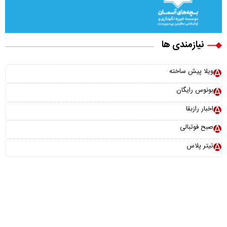
نیازمندی ها
ویلا پیش ساخته
بونوس رایگان
اخبار رازبقا
صبح فوتبالی
تیتر پلاس