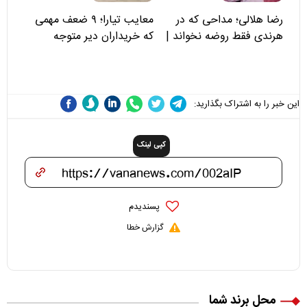
رضا هلالی؛ مداحی که در
معایب تیارا؛ ۹ ضعف مهمی
هرندی فقط روضه نخواند |
که خریداران دیر متوجه
مسئولان «تکیه‌گاه آقا مرتضی
می‌شوند
علی(ع)» را جدی‌تر ببینند
این خبر را به اشتراک بگذارید:
کپی لینک
پسندیدم
گزارش خطا
محل برند شما