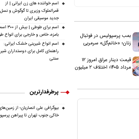
اسم خواننده های زن ایرانی | از
قمرالملوک وزیری تا گوگوش و نسل
جدید موسیقی ایران
اسم برای طوطی | ب
بامزه، خاص و خارجی برای انواع ط
بمب پرسپولیس در فوتبال
زنان؛ «خانم‌گل» سرمربی
اسم انواع شیرینی خشک ایرانی:
سرخ‌ها شد
راهنمای کامل برای دوستداران شیر
سنتی
قیمت دینار عراق امروز ۱۲
مرداد ۱۴۰۵؛ اختلاف ۲ میلیون
تومانی خرید نقدی و کارت
بانکی
پرطرفدارترین
بیوگرافی علی انصاریان؛ از زمین‌های
خاکی جنوب تهران تا پیراهن پرسپ