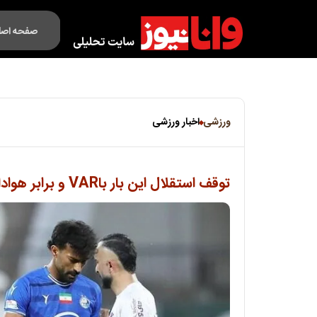
صفحه اصل
فکت لایف
ورزشی
اخبار ورزشی
توقف استقلال این بار باVAR و برابر هوادار/قهر بوژوویچ با برد