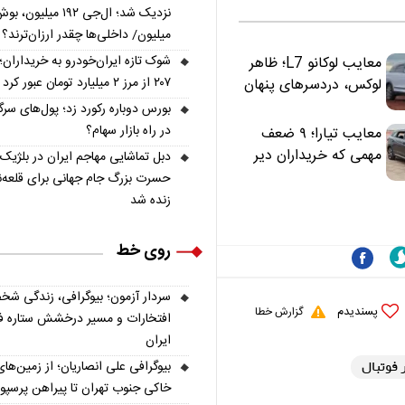
میلیون/ داخلی‌ها چقدر ارزان‌ترند؟
شوک تازه ایران‌خودرو به خریداران؛ 
معایب لوکانو L7؛ ظاهر
۲۰۷ از مرز ۲ میلیارد تومان عبور کرد
لوکس، دردسرهای پنهان
بورس دوباره رکورد زد؛ پول‌های سرگ
در راه بازار سهام؟
معایب تیارا؛ ۹ ضعف
مهمی که خریداران دیر
دبل تماشایی مهاجم ایران در بلژیک؛
متوجه می‌شوند
حسرت بزرگ جام جهانی برای قلعه‌ن
زنده شد
روی خط
سردار آزمون؛ بیوگرافی، زندگی شخ
پسندیدم
گزارش خطا
افتخارات و مسیر درخشش ستاره فو
ایران
ر فوتبال
بیوگرافی علی انصاریان؛ از زمین‌های
خاکی جنوب تهران تا پیراهن پرسپ