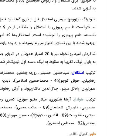
به گلزنی شدند.
میودراگ بوژوویچ سرمربی استقلال قبل از بازی گفته بود فصل ا
اما ن
نشسته، طعم پیروزی را نچشیده است. استقلالی‌ها که امرو
روبه‌رو شدند با این تساوی امتیاز سی‌ام رسیدند و رد رده یازد
شاگردان امید روانخواه نیز با 20 امتیاز ه
به پایان لیگ، تقریبا به سقوط به لیگ دسته اول نزدیک‌تر شدن
ترکیب
استقلال
رضاییان، جوئل کوجو(46 - محمدحسین اسلامی
سهرابیان، رافائل سیلوا، جلال‌الدین ماشاریپوف و آرش رضاوند(89 - امیرعلی صادقی)
ترکیب
هوادار
: آرشا شکوری، میلار متیو جورج، کسری ر
معصومی، داریوش شجاعیان(89 - صائب
م
اسلامی(82 - مصطفی احمدی).
داور
: کوپال ناظمی