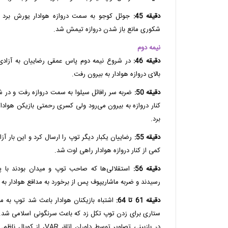
دقیقه 45:
جوئل کوجو به سمت دروازه هوادار یورش برد و 
شکوری مانع باز شدن دروازه تیمش شد.
نیمه دوم
دقیقه 46:
در شروع نیمه دوم پاس عمقی رضاییان به آزادی
بالای دروازه هوادار به بیرون رفت.
دقیقه 50:
ضربه سر رافائل سیلوا به سمت دروازه رفت و در ش
کنار دروازه به بیرون می‌رود ولی کسری رحمتی بازیکن هوادا
برد.
دقیقه 55:
رضاییان یکبار دیگر توپ را ارسال کرد و این بار آ
کمی از کنار دروازه هوادار راهی اوت شد.
دقیقه 56:
استقلالی‌ها که صاحب توپ و میدان بودند با پ
رسیدند و ضربه ماشاریپوف پس از برخورد به مدافع هوادار به 
دقیقه 61 تا 64:
اشتباه بازیکنان هوادار باعث شد توپ به م
ستاری برای زدن توپ تکل زد که باعث سرنگونی اسلامی شد. دا
در بازبینی تصاویر توسط داورا