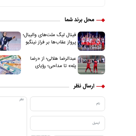
محل برند شما
فینال لیگ ملت‌های والیبال؛
پرواز عقاب‌ها بر فراز نینگبو
عبدالرضا هلالی؛ از «رضا
پله» تا مداحی؛ رؤیای
فوتبالیستی که مسیر
زندگی‌اش تغییر کرد
ارسال نظر