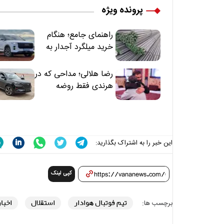
پرونده ویژه
راهنمای جامع؛ هنگام
خرید میلگرد آجدار به
این 7 نکته توجه کنید
رضا هلالی؛ مداحی که در
هرندی فقط روضه
نخواند | مسئولان
«تکیه‌گاه آقا مرتضی
علی(ع)» را جدی‌تر
ببینند
این خبر را به اشتراک بگذارید:
کپی لینک
تیم فوتبال هوادار
استقلال
اخبا
برچسب ها: