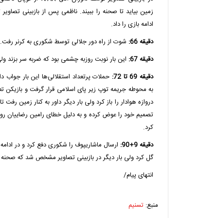
زمین بیاید تا صحنه را ببیند. ناظمی پس از بازبینی تصاوی
ادامه بازی را داد.
دقیقه 66:
شوت از راه دور جلالی توسط شکوری به کرنر رفت.
دقیقه 67:
این بار نوبت روزبه چشمی بود که ضربه‌ سر بزند ول
دقیقه 69 تا 72:
حملات پرتعداد استقلالی‌ها این بار جواب د
به محوطه جریمه توپ زیر پای اسلامی قرار گرفت و بازیکن تع
دروازه هوادار را باز کرد ولی بار دیگر داور به کنار زمین رفت تا
تصمیم خود را عوض کرده و به دلیل خطای رامین رضاییان روی 
کرد.
دقیقه 9+90:
ارسال ماشاریپوف را شکوری دفع کرد و در ادامه 
گل کرد ولی بار دیگر در بازبینی تصاویر مشخص شد که صحنه 
انتهای پیام/
منبع:
تسنیم