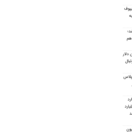
اریپوف
ه
خص شد؛
ر به هم
نا ۱۰ میلیون دلار
بال
رداد ۱۴۰۵؛ دنا پلاس
ه ۱.۵ میلیارد
میلیارد
د
 به ۲۰۰ میلیون