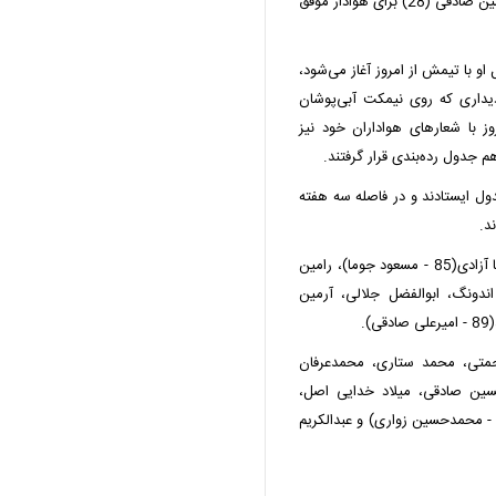
به خودی) برای استقلال و داریوش شجاعیان (6) و محمدحسین صادقی (28) برای هوادار موفق
و با تیمش از امروز آغاز می‌شود،
توانست طلسم پیروزی با استقلال را بشکند. او در 9 دیداری که روی نیمکت آبی‌پوشان
ز با شعارهای هواداران خود نیز
هم جدول رده‌بندی قرار گرفتند.
مچنان در انتهای جدول ایستادند و در فاصله سه هفته
د.
: سیدحسین حسینی، روزبه چشمی، محمدرضا آزادی(85 - مسعود جوما)، رامین
)، دیدیه اندونگ، ابوالفضل جلالی، آرمین
.
حمتی، محمد ستاری، محمدعرفان
 محبی)، محمدحسین صادقی، میلاد خدایی اصل،
جتبی حقدوست(89 - افشین صادق‌نژاد)، حسین مهربان(60 - محمدحسین زواری) و عبدالکریم