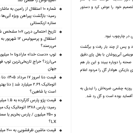
المپیاکوس را قطعی کند
ر تصمیم خود را عوض کرد و دستور
شماره ۱۰ استقلال از رامین به ماش
رسید؛ بازگشت پیراهن ویژه آبی‌ها ب
ستاره ازبکستانی
تاریخ احتمالی دربی ۱۰۷ مش
ی در چارچوب نبود.
استقلال و پرسپولیس ۱۲ شهریو
می‌رسند؟
اد و پس از چند بار رفت و برگشت
توپ «دست خدا» مارادو
ویضی آبی‌پوشان با بغل پای دقیق
می‌ارزد؟ حراج تاریخی‌ترین توپ فوت
 صحنه را دوباره ببیند و این بار هم
جهان
بازیکن هوادار گل را مردود اعلام
قیمت دنا امروز ۱۷ م
اتوماتیک ۲.۶۹ میلیارد شد | دنا بهتر
روزبه چشمی ضربه‌اش را تبدیل به
است یا شاهین؟
آفساید بوده است و گل رد شد.
قیمت پژو پارس کارکرده ب
رسید؛ پارس ۱۳۸۸ اتوماتیک یک 
و ۲۵۰ میلیون / پارس بخریم یا سمن
LX؟
قیمت ماشین ظرفشویی