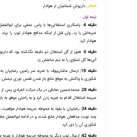
اخطار
: داریوش شجاعیان از هوادار
نیمه اول
دقیقه 4:
پاسکاری استقلالی‌ها با پاس عمقی برای ابوالفض
ضربه‌اش را زد، ولی قبل از اینکه مدافع هوادار توپ را بزند 
هوادار کرد.
دقیقه 6:
هنوز از گل استقلال دو دقیقه نگذشته بود که دا
آبی‌ها گل تساوی را به تیم سابقش زد.
دقیقه 18:
ارسال ماشاریپوف با ضربه سر رامین رضاییان به 
شکوری با واکنش به موقع مانع باز شدن قفس توری تیمش 
دقیقه 28:
محمدحسین صادقی در یک حرکت انفرادی پس از عب
جریمه استقلال اقدام به ضربه زدن کرد و به راحتی موفق به باز
دقیقه 34:
رضاییان با نفوذ به محوطه جریمه هوادار موقعیت 
چند نوبت مدافعان هوادار مانع شدند و در ادامه ابوالفضل جلا
شکوری آن را دور کرد.
دقیقه 42:
ارسال توپ دیگر به محوطه جریمه هوادار با ضربه سر