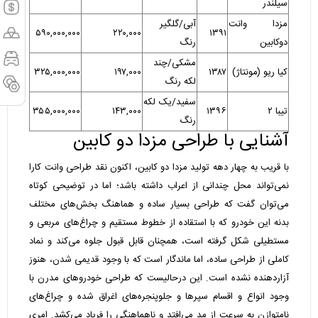
سیلندر
مزدا وانت
آبی/گلگیر
۵۹۰,۰۰۰,۰۰۰
۲۲۰,۰۰۰
۱۳۹۱
دوکابین
رنگ
مشکی/چند
کیا ریو (مونتاژ)
۱۳۸۷
۱۹۷,۰۰۰
۳۲۵,۰۰۰,۰۰۰
لکه رنگ
سفید/یک لکه
تیبا ۲
۱۳۹۶
۱۴۳,۰۰۰
۳۵۵,۰۰۰,۰۰۰
رنگ
آشنایی با طراحی مزدا دو کابین
با قریب به چهار دهه تولید مزدا دو کابین، اکنون نقد طراحی وانت کارا
نمی‌تواند محل چندانی از اعراب داشته باشد؛ اما در توضیحی کوتاه
می‌توان گفت که طراحی بسیار ساده و هماهنگ بخش‌های مختلف
بدنه این خودرو که با استقاده از خطوط مستقیم و چراغ‌های مربعی و
مستطیلی شکل گرفته است، همچنان قابل قبول جلوه می‌کند و نماد
کاملی از طراحی ساده، اما ماندگار است که با وجود قدیمی شدن، هنوز
آزاردهنده نشده است. این درحالیست که طراحی خودروهای مدرن با
وجود انواع و اقسام سپرها و جلوپنجره‌های اغراق شده و چراغ‌های
نامتوازن به سرعت از مد می‌افتد و ناهماهنگی را فریاد می‌کشد. امری