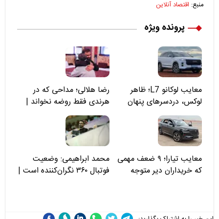
منبع:
اقتصاد آنلاین
پرونده ویژه
معایب لوکانو L7؛ ظاهر
رضا هلالی؛ مداحی که در
لوکس، دردسرهای پنهان
هرندی فقط روضه نخواند |
مسئولان «تکیه‌گاه آقا مرتضی
علی(ع)» را جدی‌تر ببینند
معایب تیارا؛ ۹ ضعف مهمی
محمد ابراهیمی: وضعیت
که خریداران دیر متوجه
فوتبال ۳۶۰ نگران‌کننده است |
می‌شوند
نقد سرمربی تیم ملی نباید
هزینه داشته باشد
این خبر را به اشتراک بگذارید: