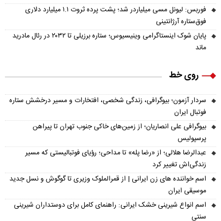
فوربس: لیونل مسی میلیاردر شد؛ پشت پرده ثروت ۱.۱ میلیارد دلاری
فوق‌ستاره آرژانتینی
پایان شوک اینستاگرامی وینیسیوس؛ ستاره برزیلی تا ۲۰۳۲ در رئال مادرید
ماند
روی خط
سردار آزمون؛ بیوگرافی، زندگی شخصی، افتخارات و مسیر درخشش ستاره
فوتبال ایران
بیوگرافی علی انصاریان؛ از زمین‌های خاکی جنوب تهران تا پیراهن
پرسپولیس
عبدالرضا هلالی؛ از «رضا پله» تا مداحی؛ رؤیای فوتبالیستی که مسیر
زندگی‌اش تغییر کرد
اسم خواننده های زن ایرانی | از قمرالملوک وزیری تا گوگوش و نسل جدید
موسیقی ایران
اسم انواع شیرینی خشک ایرانی: راهنمای کامل برای دوستداران شیرینی
سنتی