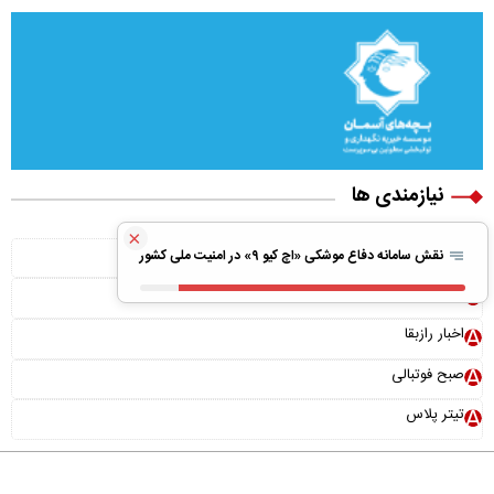
نیازمندی ها
×
ویلا پیش ساخته
نقش سامانه دفاع موشکی «اچ کیو ۹» در امنیت ملی کشور
بونوس رایگان
اخبار رازبقا
صبح فوتبالی
تیتر پلاس