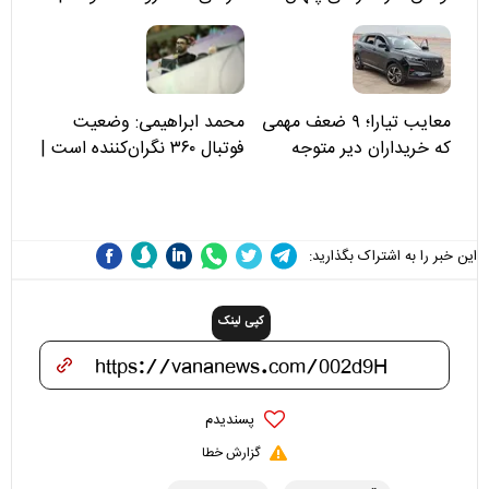
مسئولان «تکیه‌گاه آقا مرتضی
علی(ع)» را جدی‌تر ببینند
معایب تیارا؛ ۹ ضعف مهمی
محمد ابراهیمی: وضعیت
که خریداران دیر متوجه
فوتبال ۳۶۰ نگران‌کننده است |
می‌شوند
نقد سرمربی تیم ملی نباید
هزینه داشته باشد
این خبر را به اشتراک بگذارید:
کپی لینک
پسندیدم
گزارش خطا