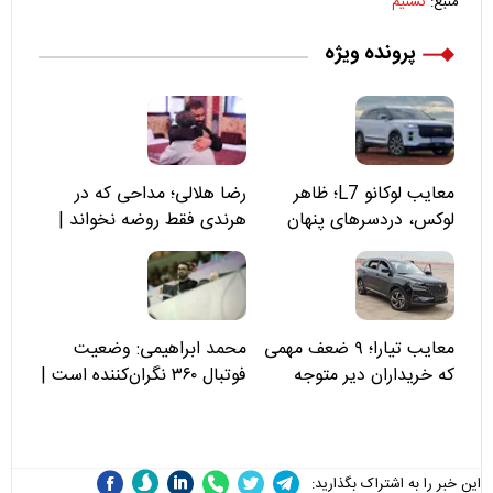
منبع:
تسنیم
پرونده ویژه
معایب لوکانو L7؛ ظاهر
رضا هلالی؛ مداحی که در
لوکس، دردسرهای پنهان
هرندی فقط روضه نخواند |
مسئولان «تکیه‌گاه آقا مرتضی
علی(ع)» را جدی‌تر ببینند
معایب تیارا؛ ۹ ضعف مهمی
محمد ابراهیمی: وضعیت
که خریداران دیر متوجه
فوتبال ۳۶۰ نگران‌کننده است |
می‌شوند
نقد سرمربی تیم ملی نباید
هزینه داشته باشد
این خبر را به اشتراک بگذارید: