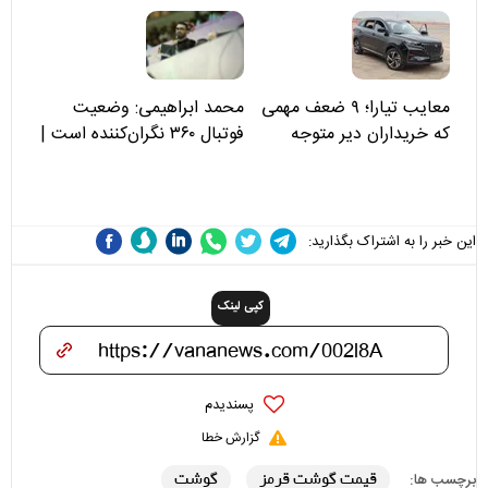
مسئولان «تکیه‌گاه آقا مرتضی
علی(ع)» را جدی‌تر ببینند
معایب تیارا؛ ۹ ضعف مهمی
محمد ابراهیمی: وضعیت
که خریداران دیر متوجه
فوتبال ۳۶۰ نگران‌کننده است |
می‌شوند
نقد سرمربی تیم ملی نباید
هزینه داشته باشد
این خبر را به اشتراک بگذارید:
کپی لینک
پسندیدم
گزارش خطا
قیمت گوشت قرمز
گوشت
برچسب ها: