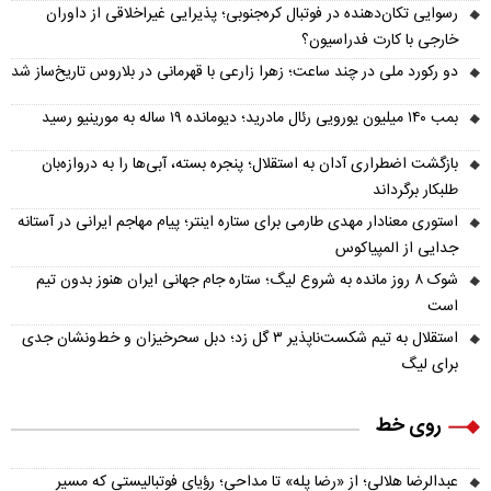
رسوایی تکان‌دهنده در فوتبال کره‌جنوبی؛ پذیرایی غیراخلاقی از داوران
خارجی با کارت فدراسیون؟
دو رکورد ملی در چند ساعت؛ زهرا زارعی با قهرمانی در بلاروس تاریخ‌ساز شد
بمب ۱۴۰ میلیون یورویی رئال مادرید؛ دیومانده ۱۹ ساله به مورینیو رسید
بازگشت اضطراری آدان به استقلال؛ پنجره بسته، آبی‌ها را به دروازه‌بان
طلبکار برگرداند
استوری معنادار مهدی طارمی برای ستاره اینتر؛ پیام مهاجم ایرانی در آستانه
جدایی از المپیاکوس
شوک ۸ روز مانده به شروع لیگ؛ ستاره جام جهانی ایران هنوز بدون تیم
است
استقلال به تیم شکست‌ناپذیر ۳ گل زد؛ دبل سحرخیزان و خط‌ونشان جدی
برای لیگ
روی خط
عبدالرضا هلالی؛ از «رضا پله» تا مداحی؛ رؤیای فوتبالیستی که مسیر