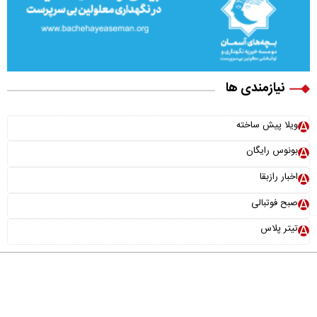
نیازمندی ها
ویلا پیش ساخته
بونوس رایگان
اخبار رازبقا
صبح فوتبالی
تیتر پلاس