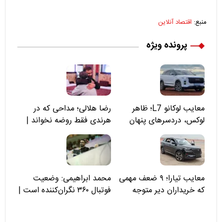
منبع:
اقتصاد آنلاین
پرونده ویژه
معایب لوکانو L7؛ ظاهر
رضا هلالی؛ مداحی که در
لوکس، دردسرهای پنهان
هرندی فقط روضه نخواند |
مسئولان «تکیه‌گاه آقا مرتضی
علی(ع)» را جدی‌تر ببینند
معایب تیارا؛ ۹ ضعف مهمی
محمد ابراهیمی: وضعیت
که خریداران دیر متوجه
فوتبال ۳۶۰ نگران‌کننده است |
می‌شوند
نقد سرمربی تیم ملی نباید
هزینه داشته باشد