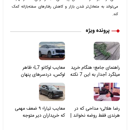
می‌تواند به متعادل‌تر شدن بازار و کاهش رفتار‌های سفته‌بازانه کمک
کند.
پرونده ویژه
راهنمای جامع؛ هنگام خرید
معایب لوکانو L7؛ ظاهر
میلگرد آجدار به این 7 نکته
لوکس، دردسرهای پنهان
توجه کنید
رضا هلالی؛ مداحی که در
معایب تیارا؛ ۹ ضعف مهمی
هرندی فقط روضه نخواند |
که خریداران دیر متوجه
مسئولان «تکیه‌گاه آقا مرتضی
می‌شوند
علی(ع)» را جدی‌تر ببینند