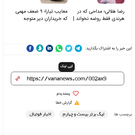
رضا هلالی؛ مداحی که در
معایب تیارا؛ ۹ ضعف مهمی
هرندی فقط روضه نخواند |
که خریداران دیر متوجه
مسئولان «تکیه‌گاه آقا مرتضی
می‌شوند
علی(ع)» را جدی‌تر ببینند
این خبر را به اشتراک بگذارید:
کپی لینک
پسندیدم
گزارش خطا
لیگ برتر بیست و چهارم
اخبار فوتبال
برچسب ها: