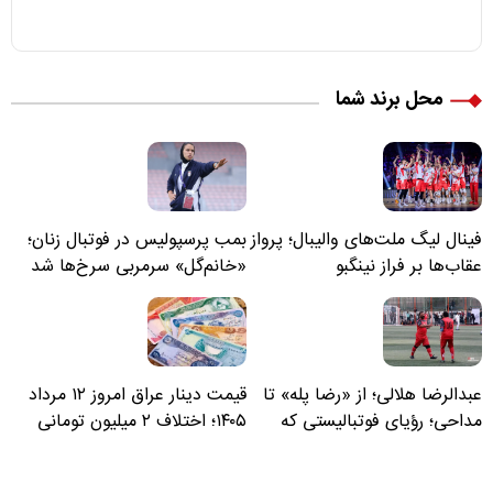
محل برند شما
فینال لیگ ملت‌های والیبال؛ پرواز
بمب پرسپولیس در فوتبال زنان؛
عقاب‌ها بر فراز نینگبو
«خانم‌گل» سرمربی سرخ‌ها شد
عبدالرضا هلالی؛ از «رضا پله» تا
قیمت دینار عراق امروز ۱۲ مرداد
مداحی؛ رؤیای فوتبالیستی که
۱۴۰۵؛ اختلاف ۲ میلیون تومانی
مسیر زندگی‌اش تغییر کرد
خرید نقدی و کارت بانکی