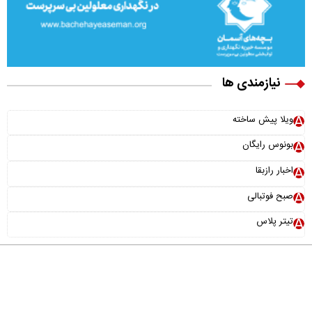
نیازمندی ها
ویلا پیش ساخته
بونوس رایگان
اخبار رازبقا
صبح فوتبالی
تیتر پلاس