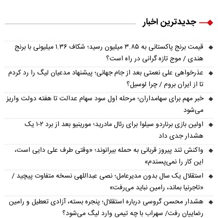
جدیدترین اخبار
قیمت برنج پاکستانی به ۳.۸۵ میلیون رسید؛ شکاف ۱.۳۶ میلیونی با برنج
هندی / موج تازه گرانی در راه است؟
عذرخواهی علی نعمتی بعد از جام جهانی؛ پیشنهاد مدعیان لیگ را رد کردم
تا از ایران بروم / چرا لوسیل؟
خبر مهم برای سهامداران؛ مرحله اول سود سهام عدالت تا هفته دولت واریز
می‌شود
اولین بازی برناردو سیلوا برای رئال مادرید؛ مورینیو بعد از برد ۲-۱ یک
هشدار جدی داد
واکنش تند پیروز قربانی به حمله بیرانوند؛ «وقتی طرف علی دایی است،
این کار را نمی‌پسندم»
استقلال یک سال بدون مدیرعامل؛ نصی عبداللهی نسخه متفاوت پیچید /
«تاجرنیا بماند، رامین نباید می‌رفت»
هشدار محسن گروسی درباره استقلال؛ پنجره بسته، آزادی تعطیل و رامین
رضاییان رفت/ سهراب با چه تیمی وارد لیگ می‌شود؟