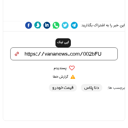
مسئولان «تکیه‌گاه آقا مرتضی
می‌شوند
علی(ع)» را جدی‌تر ببینند
این خبر را به اشتراک بگذارید:
کپی لینک
پسندیدم
گزارش خطا
دنا پلاس
قیمت خودرو
برچسب ها: