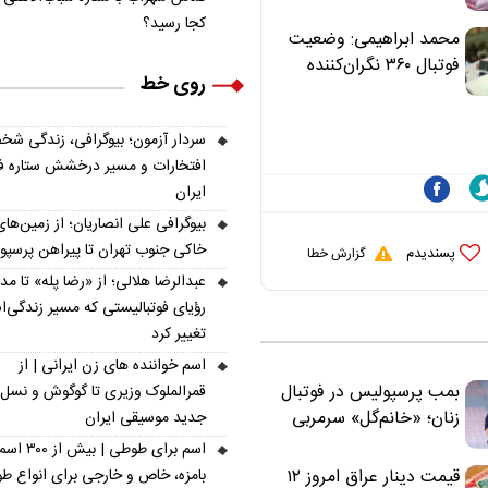
نخواند | مسئولان
کجا رسید؟
«تکیه‌گاه آقا مرتضی
محمد ابراهیمی: وضعیت
علی(ع)» را جدی‌تر
فوتبال ۳۶۰ نگران‌کننده
روی خط
ببینند
است | نقد سرمربی تیم
ملی نباید هزینه داشته
سردار آزمون؛ بیوگرافی، زندگی شخ
باشد
افتخارات و مسیر درخشش ستاره فو
ایران
بیوگرافی علی انصاریان؛ از زمین‌های
خاکی جنوب تهران تا پیراهن پرسپ
پسندیدم
گزارش خطا
عبدالرضا هلالی؛ از «رضا پله» تا م
رؤیای فوتبالیستی که مسیر زندگی‌
تغییر کرد
اسم خواننده های زن ایرانی | از
بمب پرسپولیس در فوتبال
قمرالملوک وزیری تا گوگوش و نسل
زنان؛ «خانم‌گل» سرمربی
جدید موسیقی ایران
سرخ‌ها شد
اسم برای طوطی | ب
قیمت دینار عراق امروز ۱۲
بامزه، خاص و خارجی برای انواع ط