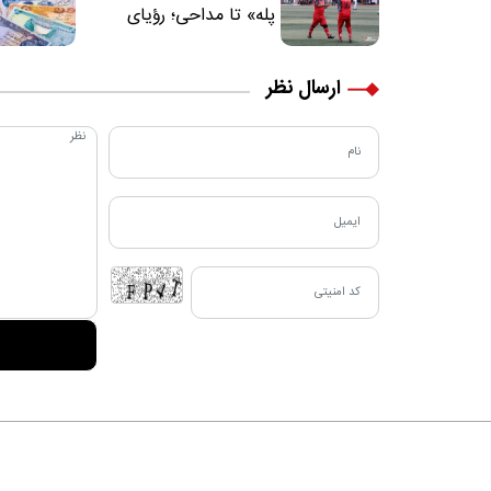
پله» تا مداحی؛ رؤیای
فوتبالیستی که مسیر
زندگی‌اش تغییر کرد
ارسال نظر
دربا