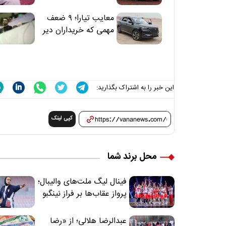
معایب تیارا؛ ۹ ضعف
مهمی که خریداران دیر
متوجه می‌شوند
این خبر را به اشتراک بگذارید:
کپی لینک
محل برند شما
فینال لیگ ملت‌های والیبال؛
پرواز عقاب‌ها بر فراز نینگبو
عبدالرضا هلالی؛ از «رضا