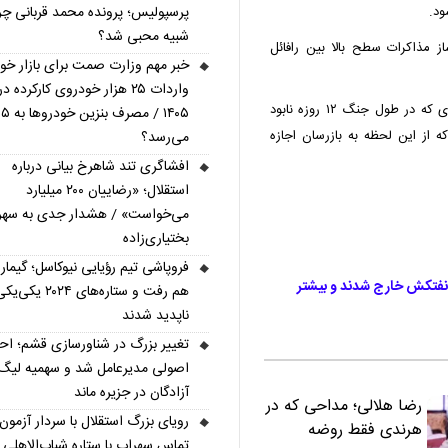
ود.
پرسپولیس؛ پرونده محمد قربانی چر
شبیه محبی شد؟
از مذاکرات سطح بالا بین رافائل
خبر مهم وزارت صمت برای بازار خود
واردات ۲۵ هزار خودروی کارکرده در
این رسانه ادعا کرد: بازرسان قصد دارند از سایت‌های هسته‌ای که در طول جنگ ۱۲ روزه نابود
۰۵
ه از این لحظه به بازرسان اجازه
می‌رسد؟
افشاگری تند شاهرخ بیانی درباره
استقلال؛ «رضاییان ۲۰۰ میلیارد
می‌خواست» / هشدار جدی به سهر
بختیاری‌زاده
فروپاشی تیم رؤیایی نیوکاسل؛ گیما
افیک تنگه هرمز به‌شدت کاهش یافت؛ فقط ۶ نفتکش خارج شدند و بیشتر
هم رفت و ستاره‌های ۲۰۲۴ یکی‌
ناپدید شدند
تغییر بزرگ در شناورسازی قشم؛ ا
اصولی مدیرعامل شد و سهمیه لیگ
آزادگان در جزیره ماند
رضا هلالی؛ مداحی که در
رویای بزرگ استقلال با سردار آزمون؛
هرندی فقط روضه
تماس سهراب با ستاره شباب‌الاهلی 