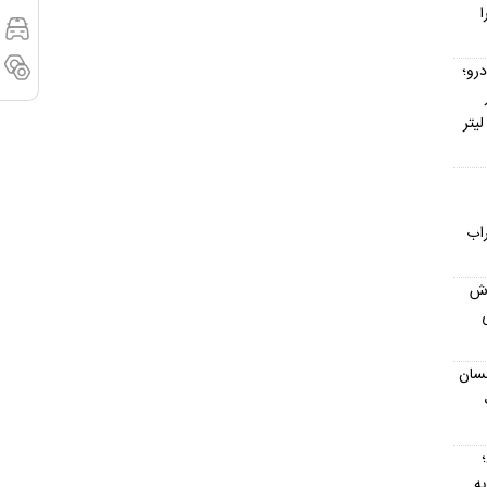
ا
رو؛
۱۴ / مصرف بنزین خودروها به ۵ لیتر
اب
رش
یکی
حسان
به