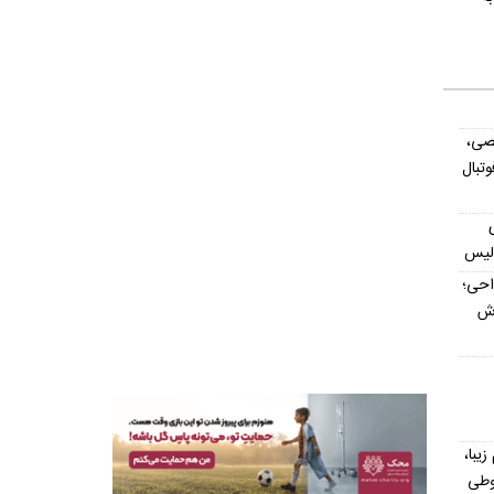
صی،
تبال
ولیس
داحی؛
اش
یش از ۳۰۰ اسم زیبا،
وطی