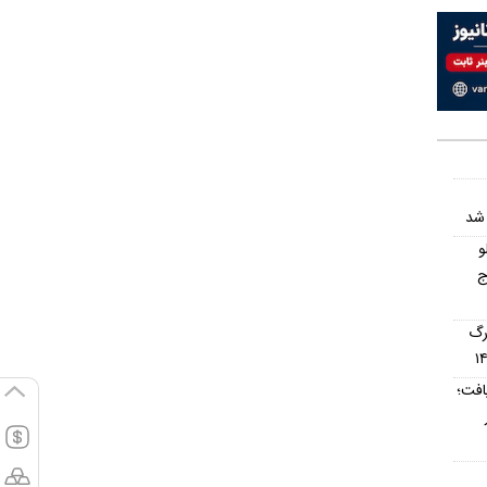
 شد
و
ج
رگ
افت؛