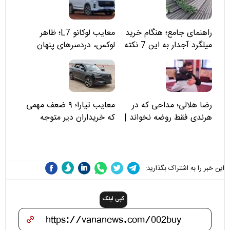
راهنمای جامع؛ هنگام خرید
معایب لوکانو L7؛ ظاهر
میلگرد آجدار به این 7 نکته
لوکس، دردسرهای پنهان
توجه کنید
رضا هلالی؛ مداحی که در
معایب تیارا؛ ۹ ضعف مهمی
هرندی فقط روضه نخواند |
که خریداران دیر متوجه
مسئولان «تکیه‌گاه آقا مرتضی
می‌شوند
علی(ع)» را جدی‌تر ببینند
این خبر را به اشتراک بگذارید:
کپی لینک