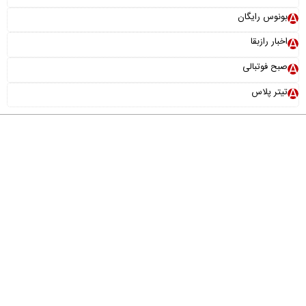
بونوس رایگان
اخبار رازبقا
صبح فوتبالی
تیتر پلاس
درباره ما
تماس با ما
آرشیو
پیوندها
عضویت در خبرنامه
خانواده ما