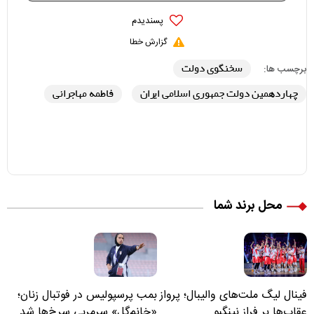
پسندیدم
گزارش خطا
سخنگوی دولت
برچسب ها:
چهاردهمین دولت جمهوری اسلامی ایران
فاطمه مهاجرانی
محل برند شما
فینال لیگ ملت‌های والیبال؛ پرواز
بمب پرسپولیس در فوتبال زنان؛
عقاب‌ها بر فراز نینگبو
«خانم‌گل» سرمربی سرخ‌ها شد