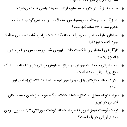
فقط یک چراغ سبز فاصله دارد؟
معاوضه بزرگ تراکتور و سپاهان؛ آرش رضاوند راهی تبریز می‌شود؟
نه بزرگ حسین‌نژاد به پرسپولیس؛ «فعلاً به ایران برنمی‌گردم» / مقصد
بعدی ستاره ۲۳ ساله کجاست؟
سپاهان عارف حاجی‌عیدی را تا ۱۴۰۷ نگه داشت؛ پایان شایعه جدایی هافبک
مورد اعتماد نویدکیا
کارآفرینان استقلال را شکست داد و قهرمان شد؛ پرسپولیس در قعر جدول
جام چهارجانبه!
بمب ایرانی جدید منصوریان در عراق؛ سیاوش یزدانی در راه الطلبه، اما یک
مانع بزرگ باقی مانده است
اعتراف جالب کاپیتان رئال درباره مورینیو؛ «انتظار نداشتم ژوزه این‌طور
باشد»
جواد نکونام مقابل استقلال؛ هفته هشتم لیگ، موعد باز شدن حساب‌های
قدیمی در تبریز
قیمت گوشت قرمز امروز ۱۸ مرداد ۱۴۰۵؛ گوشت خورشتی ۲.۳ میلیون تومان
ماند / ارزانی در راه است؟