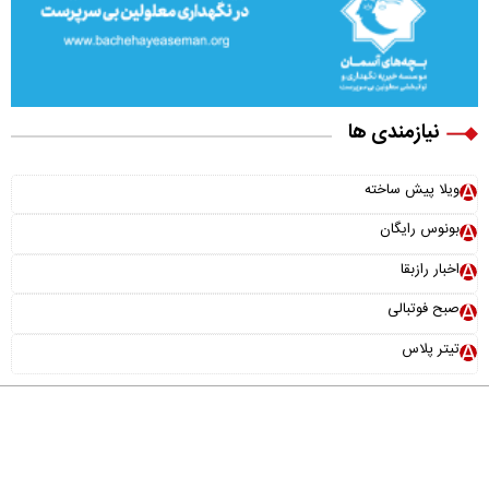
نیازمندی ها
ویلا پیش ساخته
بونوس رایگان
اخبار رازبقا
صبح فوتبالی
تیتر پلاس