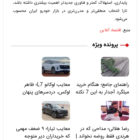
پایداری، استهلاک کمتر و فناوری جدیدتر اهمیت بیشتری داشته باشد،
تارا انتخاب منطقی‌تر و مدرن‌تری در بازار خودرو ایران محسوب
می‌شود.
منبع:
اقتصاد آنلاین
پرونده ویژه
راهنمای جامع؛ هنگام خرید
معایب لوکانو L7؛ ظاهر
میلگرد آجدار به این 7 نکته
لوکس، دردسرهای پنهان
توجه کنید
رضا هلالی؛ مداحی که در
معایب تیارا؛ ۹ ضعف مهمی
هرندی فقط روضه نخواند |
که خریداران دیر متوجه