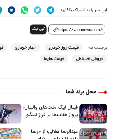
این خبر را به اشتراک بگذارید:
کپی لینک
قیمت روز خودرو
اخبار خودرو
قی
برچسب ها:
فروش اقساطی
قیمت هایما
محل برند شما
فینال لیگ ملت‌های والیبال؛
پرواز عقاب‌ها بر فراز نینگبو
عبدالرضا هلالی؛ از «رضا