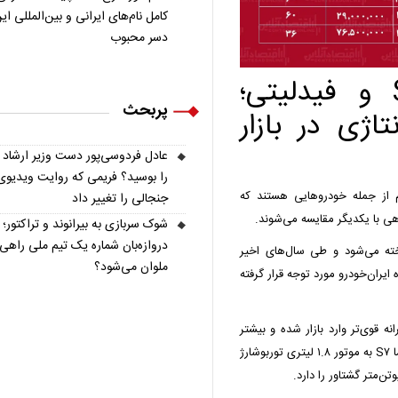
کامل نام‌های ایرانی و بین‌المللی ای
دسر محبوب
مقایسه فنی هایما S۷ و فیدلیتی؛
پربحث
اژی در بازار
عادل فردوسی‌پور دست وزیر ارشاد
را بوسید؟ فریمی که روایت ویدیوی
ی، هایما S۷ و فیدلیتی پرایم از جمله خودروهایی هستند که
جنجالی را تغییر داد
هی با یکدیگر مقایسه می‌شوند.
شوک سربازی به بیرانوند و تراکتور؛
دروازه‌بان شماره یک تیم ملی راهی
 شناخته می‌شود و طی سال‌های اخیر
ملوان می‌شود؟
یران‌خودرو مورد توجه قرار گرفته
ه قوی‌تر وارد بازار شده و بیشتر
روی امکانات رفاهی و رانندگی نرم تمرکز دارد.از نظر فنی، هایما S۷ به موتور ۱.۸ لیتری توربوشارژ