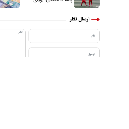
پله» تا مداحی؛ رؤیای
فوتبالیستی که مسیر
زندگی‌اش تغییر کرد
ارسال نظر
دربا