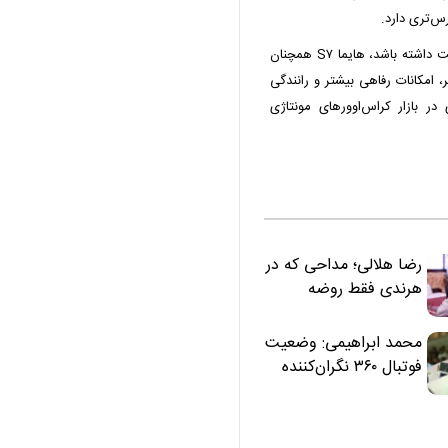
رس‌تری دارد.
اگر قدرت موتور، دوام فنی و هزینه نگهداری منطقی‌تر اولویت داشته باشد، هایما S۷ همچنان
، امکانات رفاهی بیشتر و رانندگی
 در بازار کراس‌اوورهای مونتاژی
رضا هلالی؛ مداحی که در
هرندی فقط روضه
نخواند | مسئولان
«تکیه‌گاه آقا مرتضی
محمد ابراهیمی: وضعیت
علی(ع)» را جدی‌تر
فوتبال ۳۶۰ نگران‌کننده
ببینند
است | نقد سرمربی تیم
ملی نباید هزینه داشته
باشد