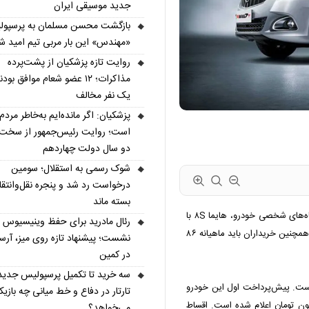
جدید موسیقی ایران
بازگشت محسن مسلمان به پرسپول
«مهندس» این بار مربی تیم امید ش
روایت تازه پزشکیان از پشت‌پرده
مذاکرات؛ ۱۲ عضو شعام موافق بودن
یک نفر مخالف
پزشکیان: اگر مانده‌ایم به‌خاطر مردم
است؛ روایت رئیس‌جمهور از سخت‌
دو سال دولت چهاردهم
شوک رسمی به استقلال؛ سومین
درخواست رد شد و پنجره نقل‌وانتقا
بسته ماند
بر اساس آگهی‌های فروش اقساطی هایما در نمایشگاه‌های شخصی خودرو، هایما ۸S با
رئال مادرید برای حفظ وینیسیوس
پیش‌پرداخت دو میلیارد و ۸۶۰ میلیون تومان عرضه می‌شود. همچنین خریداران باید ماهیانه ۸۶
نشست؛ پیشنهاد تازه روی میز، آرسن
در کمین
سه خرید تا تکمیل پرسپولیس جدید
ده است. پیش‌پرداخت اول این خودرو
تارتار در دفاع و خط میانی چه بازیک
تومان و پیش‌پرداخت دوم یک میلیارد و ۱۰۰ میلیون تومان اعلام شده است. اقساط
می‌خواهد؟