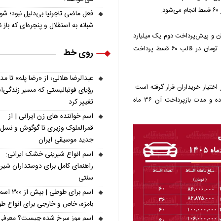
فعل ماضی تاجرنیا بی‌دلیل نبود؛ ش
شبانه به استقلال و پنجره‌ای که باز 
اول یک میلیارد و ۹۰۰ میلیون تومان و پیش‌پرداخت دوم یک میلیارد
تومان عرضه شده است. متقاضیان باید ماهیانه ۱۰۰ میلیون تومان در قالب ۶۰ قسط پرداخت
روی خط
عبدالرضا هلالی؛ از «رضا پله» تا م
یارد و ۱۰۰ میلیون تومان در اختیار خریداران قرار گرفته است.
رؤیای فوتبالیستی که مسیر زندگی‌
اقساط این خودرو ماهیانه ۷۶ میلیون و ۵۰۰ هزار تومان بوده و مدت بازپرداخت آن ۳۶ ماه
تغییر کرد
اسم خواننده های زن ایرانی | از
قمرالملوک وزیری تا گوگوش و نسل
جدید موسیقی ایران
اسم انواع شیرینی خشک ایرانی:
راهنمای کامل برای دوستداران شیر
سنتی
اسم برای طوطی | ب
بامزه، خاص و خارجی برای انواع ط
اسم موز سرخ شده چیست؟ معرفی