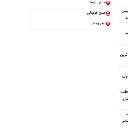
اخبار رازبقا
یس؛
صبح فوتبالی
د
تیتر پلاس
د،
ترین
لات
 عقب
ال
؛
نانی