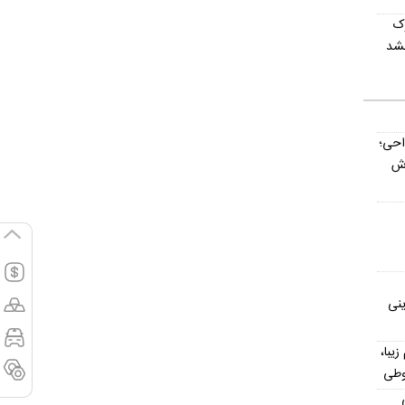
وک
نشد
داحی؛
اش
ینی
یش از ۳۰۰ اسم زیبا،
وطی