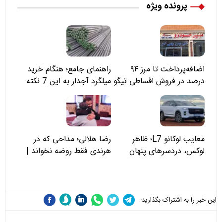
پرونده ویژه
اضافه‌پرداخت تا مرز ۹۴
راهنمای جامع؛ هنگام خرید
درصد در فروش اقساطی تیگو
میلگرد آجدار به این 7 نکته
۸؛ مسئولان «مبین خودرو» را
توجه کنید
نمی‌بینند؟
معایب لوکانو L7؛ ظاهر
رضا هلالی؛ مداحی که در
لوکس، دردسرهای پنهان
هرندی فقط روضه نخواند |
مسئولان «تکیه‌گاه آقا مرتضی
علی(ع)» را جدی‌تر ببینند
این خبر را به اشتراک بگذارید: