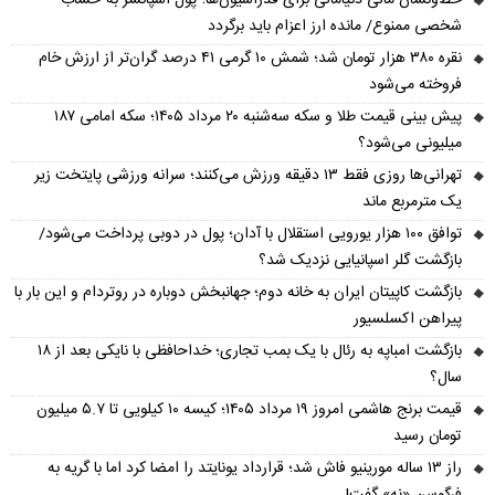
خط‌ونشان مالی دنیامالی برای فدراسیون‌ها؛ پول اسپانسر به حساب
شخصی ممنوع/ مانده ارز اعزام باید برگردد
نقره ۳۸۰ هزار تومان شد؛ شمش ۱۰ گرمی ۴۱ درصد گران‌تر از ارزش خام
فروخته می‌شود
پیش‌ بینی قیمت طلا و سکه سه‌شنبه ۲۰ مرداد ۱۴۰۵؛ سکه امامی ۱۸۷
میلیونی می‌شود؟
تهرانی‌ها روزی فقط ۱۳ دقیقه ورزش می‌کنند؛ سرانه ورزشی پایتخت زیر
یک مترمربع ماند
توافق ۱۰۰ هزار یورویی استقلال با آدان؛ پول در دوبی پرداخت می‌شود/
بازگشت گلر اسپانیایی نزدیک شد؟
بازگشت کاپیتان ایران به خانه دوم؛ جهانبخش دوباره در روتردام و این بار با
پیراهن اکسلسیور
بازگشت امباپه به رئال با یک بمب تجاری؛ خداحافظی با نایکی بعد از ۱۸
سال؟
قیمت برنج هاشمی امروز ۱۹ مرداد ۱۴۰۵؛ کیسه ۱۰ کیلویی تا ۵.۷ میلیون
تومان رسید
راز ۱۳ ساله مورینیو فاش شد؛ قرارداد یونایتد را امضا کرد اما با گریه به