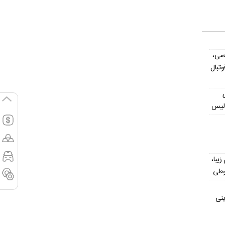
صی،
تبال
ولیس
یش از ۳۰۰ اسم زیبا،
وطی
ینی