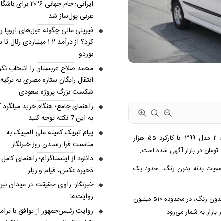
ایرانی؛ جام جهانی ۲۰۲۶ برای
عربی پول‌ساز شد
فیرپلی مالی چگونه غول‌های اروپا را
کرد؟ از درآمد ۱.۲ میلیاردی رئال
بوردو
محمد صلاح عربستان را انتخاب نکر
انتقال رایگان ستاره مصری به ترکیه 
شکست بزرگ پروژه سعودی
راهنمای جامع؛ هنگام خرید میلگرد آ
به این 7 نکته توجه کنید
پیام تبریک کمیته ملی المپیک به
بر اساس آگهی‌های پژو ۲۰۶ کارکرده، پژو ۲۰۶ تیپ ۲ مدل ۱۳۹۹ با کارکرد ۱۵۵ هزار
مناسبت فرا رسیدن روز خبرنگار
دانلود از اینستاگرام؛ راهنمای کامل
کیلومتر کارکرد و وضعیت بدنه بدون رنگ، حدود یک
ذخیره عکس، فیلم و ریلز
خبرنگار؛ راوی حقیقت در میدان نبر
روایت‌ها
پژو ۲۰۶ تیپ ۲ مدل ۱۳۸۵ با ۲۵۰ هزار کیلومتر کارکرد و بدنه بدون رنگ، در محدوده ۵۱۰ میلیون
روایت رئیس‌جمهور از توافق با ترام
ازار به شمار می‌رود.