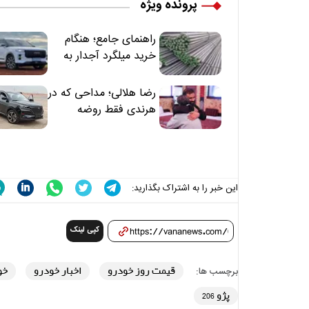
پرونده ویژه
راهنمای جامع؛ هنگام
خرید میلگرد آجدار به
این 7 نکته توجه کنید
رضا هلالی؛ مداحی که در
هرندی فقط روضه
نخواند | مسئولان
«تکیه‌گاه آقا مرتضی
علی(ع)» را جدی‌تر
ببینند
این خبر را به اشتراک بگذارید:
کپی لینک
قیمت روز خودرو
اخبار خودرو
خو
برچسب ها:
پژو 206