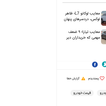
معایب لوکانو L7؛ ظاهر
لوکس، دردسرهای پنهان
معایب تیارا؛ ۹ ضعف
مهمی که خریداران دیر
متوجه می‌شوند
پسندیدم
گزارش خطا
درو
قیمت خودرو