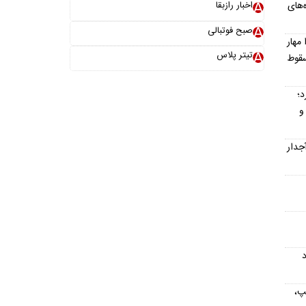
 باشگاه‌های
اخبار رازبقا
صبح فوتبالی
 مهار
تیتر پلاس
 تا سقوط
د؛
و
جدار
د
پ،