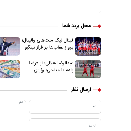
محل برند شما
فینال لیگ ملت‌های والیبال؛
پرواز عقاب‌ها بر فراز نینگبو
عبدالرضا هلالی؛ از «رضا
پله» تا مداحی؛ رؤیای
فوتبالیستی که مسیر
زندگی‌اش تغییر کرد
ارسال نظر