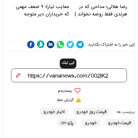
رضا هلالی؛ مداحی که در
معایب تیارا؛ ۹ ضعف مهمی
هرندی فقط روضه نخواند |
که خریداران دیر متوجه
مسئولان «تکیه‌گاه آقا مرتضی
می‌شوند
علی(ع)» را جدی‌تر ببینند
این خبر را به اشتراک بگذارید:
کپی لینک
پسندیدم
گزارش خطا
قیمت روز خودرو
اخبار خودرو
برچسب ها:
قیمت خودرو
خودرو
پژو 207