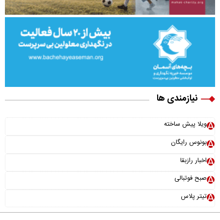
نیازمندی ها
ویلا پیش ساخته
بونوس رایگان
اخبار رازبقا
صبح فوتبالی
تیتر پلاس