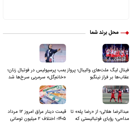
محل برند شما
فینال لیگ ملت‌های والیبال؛ پرواز
بمب پرسپولیس در فوتبال زنان؛
عقاب‌ها بر فراز نینگبو
«خانم‌گل» سرمربی سرخ‌ها شد
عبدالرضا هلالی؛ از «رضا پله» تا
قیمت دینار عراق امروز ۱۲ مرداد
مداحی؛ رؤیای فوتبالیستی که
۱۴۰۵؛ اختلاف ۲ میلیون تومانی
مسیر زندگی‌اش تغییر کرد
خرید نقدی و کارت بانکی