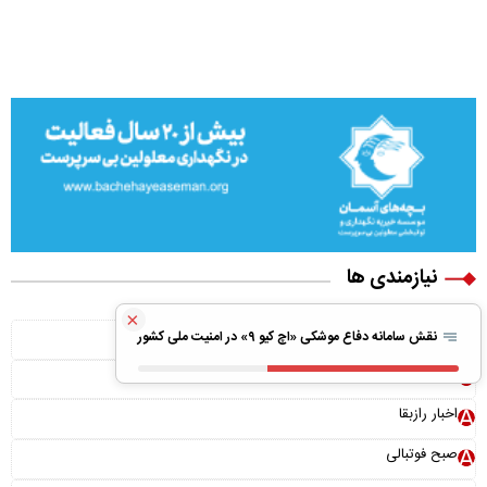
نیازمندی ها
×
ویلا پیش ساخته
نقش سامانه دفاع موشکی «اچ کیو ۹» در امنیت ملی کشور
بونوس رایگان
اخبار رازبقا
صبح فوتبالی