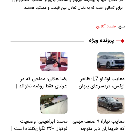
برای کسانی است که به دنبال تعادل بین قیمت و عملکرد هستند
منبع:
اقتصاد آنلاین
پرونده ویژه
معایب لوکانو L7؛ ظاهر
رضا هلالی؛ مداحی که در
لوکس، دردسرهای پنهان
هرندی فقط روضه نخواند |
مسئولان «تکیه‌گاه آقا مرتضی
علی(ع)» را جدی‌تر ببینند
معایب تیارا؛ ۹ ضعف مهمی
محمد ابراهیمی: وضعیت
که خریداران دیر متوجه
فوتبال ۳۶۰ نگران‌کننده است |