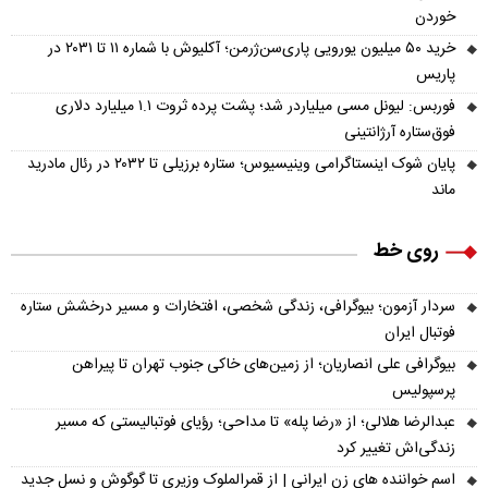
خوردن
خرید ۵۰ میلیون یورویی پاری‌سن‌ژرمن؛ آکلیوش با شماره ۱۱ تا ۲۰۳۱ در
پاریس
فوربس: لیونل مسی میلیاردر شد؛ پشت پرده ثروت ۱.۱ میلیارد دلاری
فوق‌ستاره آرژانتینی
پایان شوک اینستاگرامی وینیسیوس؛ ستاره برزیلی تا ۲۰۳۲ در رئال مادرید
ماند
روی خط
سردار آزمون؛ بیوگرافی، زندگی شخصی، افتخارات و مسیر درخشش ستاره
فوتبال ایران
بیوگرافی علی انصاریان؛ از زمین‌های خاکی جنوب تهران تا پیراهن
پرسپولیس
عبدالرضا هلالی؛ از «رضا پله» تا مداحی؛ رؤیای فوتبالیستی که مسیر
زندگی‌اش تغییر کرد
اسم خواننده های زن ایرانی | از قمرالملوک وزیری تا گوگوش و نسل جدید