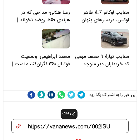
معایب لوکانو L7؛ ظاهر
رضا هلالی؛ مداحی که در
لوکس، دردسرهای پنهان
هرندی فقط روضه نخواند |
مسئولان «تکیه‌گاه آقا مرتضی
علی(ع)» را جدی‌تر ببینند
معایب تیارا؛ ۹ ضعف مهمی
محمد ابراهیمی: وضعیت
که خریداران دیر متوجه
فوتبال ۳۶۰ نگران‌کننده است |
می‌شوند
نقد سرمربی تیم ملی نباید
هزینه داشته باشد
این خبر را به اشتراک بگذارید:
کپی لینک