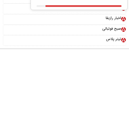
بونوس رایگان
اخبار رازبقا
صبح فوتبالی
تیتر پلاس
درباره ما
تماس با ما
آرشیو
پیوندها
عضویت در خبرنامه
خانواده ما