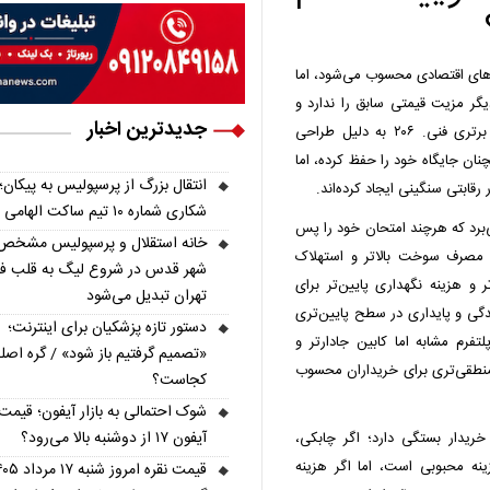
چ‌بک‌های اقتصادی محسوب می‌شود، اما
 مانند تیبا ۲، کوییک و رانا دیگر مزیت قیمتی سابق را ندارد و
جدیدترین اخبار
اختلاف آن بیشتر از جنس برند و تجربه رانندگی است تا برتری فنی. ۲۰۶ به دلیل طراحی
نان جایگاه خود را حفظ کرده، اما
انتقال بزرگ از پرسپولیس به پیکان؛
رقابتی سنگینی ایجاد کرده‌اند.
شکاری شماره ۱۰ تیم ساکت الهامی شد
و ۲۰۶ از پیشرانه‌های TU۳ و TU۵ بهره می‌برد که هرچند امتحان خود را پس
خانه استقلال و پرسپولیس مشخص
ودرو مصرف سوخت بالاتر و استهلاک
شهر قدس در شروع لیگ به قلب فو
 و تیبا ۲ با ساختار ساده‌تر و هزینه نگهداری پایین‌تر برای
تهران تبدیل می‌شود
ندگی و پایداری در سطح پایین‌تری
دستور تازه پزشکیان برای اینترنت؛
پلتفرم مشابه اما کابین جادارتر و
«تصمیم گرفتیم باز شود» / گره اصل
 منطقی‌تری برای خریداران محسوب
کجاست؟
شوک احتمالی به بازار آیفون؛ قیمت
آیفون ۱۷ از دوشنبه بالا می‌رود؟
ر به اولویت خریدار بستگی دارد؛ اگر چابکی،
هتر مدنظر باشد، ۲۰۶ همچنان گزینه محبوبی است، اما اگر هزینه