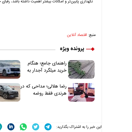
نگهداری پایین‌تر و امکانات بیشتر اهمیت داشته باشد، رقبای ج
منبع:
اقتصاد آنلاین
پرونده ویژه
راهنمای جامع؛ هنگام
خرید میلگرد آجدار به
این 7 نکته توجه کنید
رضا هلالی؛ مداحی که در
هرندی فقط روضه
نخواند | مسئولان
«تکیه‌گاه آقا مرتضی
علی(ع)» را جدی‌تر
ببینند
این خبر را به اشتراک بگذارید: