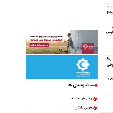
صی،
تبال
ولیس
یش از ۳۰۰ اسم زیبا،
وطی
ینی
نیازمندی ها
ویلا پیش ساخته
بونوس رایگان