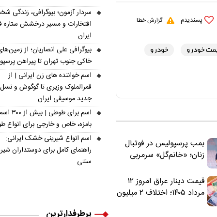
سردار آزمون؛ بیوگرافی، زندگی شخ
پسندیدم
گزارش خطا
افتخارات و مسیر درخشش ستاره فو
ایران
مت خودرو
خودرو
بیوگرافی علی انصاریان؛ از زمین‌های
خاکی جنوب تهران تا پیراهن پرسپ
اسم خواننده های زن ایرانی | از
قمرالملوک وزیری تا گوگوش و نسل
جدید موسیقی ایران
اسم برای طوطی | ب
بامزه، خاص و خارجی برای انواع ط
اسم انواع شیرینی خشک ایرانی:
بمب پرسپولیس در فوتبال
راهنمای کامل برای دوستداران شیر
زنان؛ «خانم‌گل» سرمربی
سنتی
سرخ‌ها شد
قیمت دینار عراق امروز ۱۲
مرداد ۱۴۰۵؛ اختلاف ۲ میلیون
تومانی خرید نقدی و کارت
پرطرفدارترین
بانکی