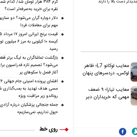
گرم ۳۸۴ هزار تومان شد/ کدام 
دیدتر دست بالا را دارند
نقره برای خرید به‌صرفه‌تر است؟
دلار دوباره گران می‌شود؟ دو سناری
مهم برای معاملات فردا
کیسه ۱۰ کیلویی به مرز ۶ میلی
رسید
بازگشت تماشاگران به لیگ برتر قط
می‌شود؟ تصمیم تازه فدراسیون برا
معایب لوکانو L7؛ ظاهر
آغاز فصل با سکوهای پر
لوکس، دردسرهای پنهان
مسی هدف تهدید به بمب‌گذاری ش
معایب تیارا؛ ۹ ضعف
رونالدو زیر مراقبت ویژه
مهمی که خریداران دیر
متوجه می‌شوند
جمله جنجالی پزشکیان درباره آزادی؛
«پول نداریم، نمی‌سازیم»
روی خط