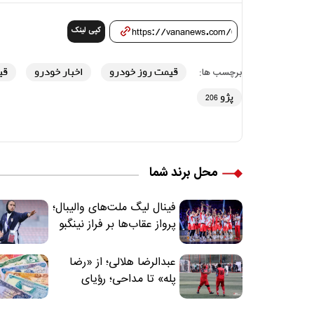
کپی لینک
قیمت روز خودرو
اخبار خودرو
قی
برچسب ها:
پژو 206
محل برند شما
فینال لیگ ملت‌های والیبال؛
پرواز عقاب‌ها بر فراز نینگبو
عبدالرضا هلالی؛ از «رضا
پله» تا مداحی؛ رؤیای
فوتبالیستی که مسیر
زندگی‌اش تغییر کرد