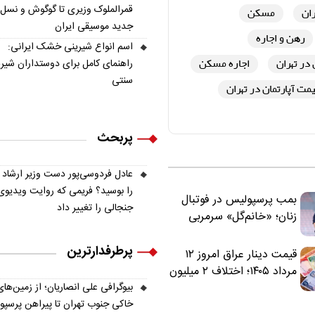
قمرالملوک وزیری تا گوگوش و نسل
ران
مسکن
جدید موسیقی ایران
رهن و اجاره
اسم انواع شیرینی خشک ایرانی:
در تهران
اجاره مسکن
راهنمای کامل برای دوستداران شیر
سنتی
مت آپارتمان در تهران
پربحث
عادل فردوسی‌پور دست وزیر ارشاد
را بوسید؟ فریمی که روایت ویدیوی
بمب پرسپولیس در فوتبال
جنجالی را تغییر داد
زنان؛ «خانم‌گل» سرمربی
سرخ‌ها شد
پرطرفدارترین
قیمت دینار عراق امروز ۱۲
مرداد ۱۴۰۵؛ اختلاف ۲ میلیون
بیوگرافی علی انصاریان؛ از زمین‌های
تومانی خرید نقدی و کارت
خاکی جنوب تهران تا پیراهن پرسپ
بانکی