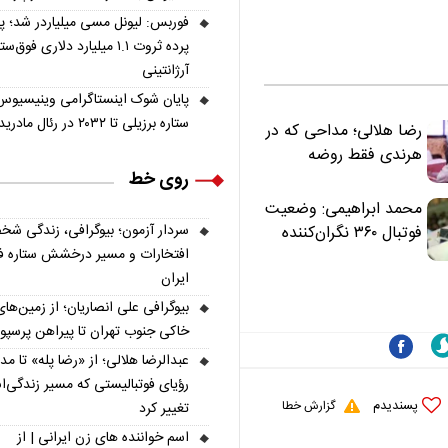
فوربس: لیونل مسی میلیاردر شد؛ 
پرده ثروت ۱.۱ میلیارد دلاری فوق‌ست
آرژانتینی
پایان شوک اینستاگرامی وینیسیوس
ستاره برزیلی تا ۲۰۳۲ در رئال مادرید ماند
رضا هلالی؛ مداحی که در
هرندی فقط روضه
روی خط
نخواند | مسئولان
«تکیه‌گاه آقا مرتضی
محمد ابراهیمی: وضعیت
علی(ع)» را جدی‌تر
سردار آزمون؛ بیوگرافی، زندگی شخ
فوتبال ۳۶۰ نگران‌کننده
ببینند
افتخارات و مسیر درخشش ستاره فو
است | نقد سرمربی تیم
ایران
ملی نباید هزینه داشته
باشد
بیوگرافی علی انصاریان؛ از زمین‌های
خاکی جنوب تهران تا پیراهن پرسپ
عبدالرضا هلالی؛ از «رضا پله» تا م
رؤیای فوتبالیستی که مسیر زندگی‌
پسندیدم
گزارش خطا
تغییر کرد
اسم خواننده های زن ایرانی | از