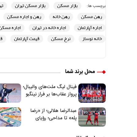
بازار مسکن
بازار مسکن تهران
ته
برچسب ها:
رهن مسکن
رهن خانه
رهن و اجاره مسکن
اجاره آپارتمان
اجاره خانه در تهران
اجاره مسکن 
خانه نوساز
نرخ مسکن
قیمت آپارتمان
قی
محل برند شما
فینال لیگ ملت‌های والیبال؛
پرواز عقاب‌ها بر فراز نینگبو
عبدالرضا هلالی؛ از «رضا
پله» تا مداحی؛ رؤیای
فوتبالیستی که مسیر
زندگی‌اش تغییر کرد