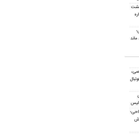
پشت
اره
؛
صی،
تبال
ولیس
داحی؛
اش