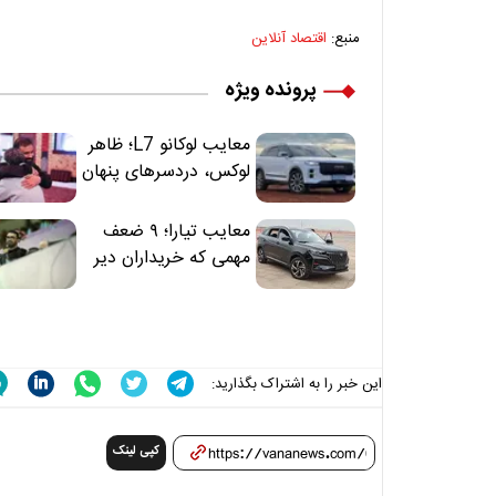
منبع:
اقتصاد آنلاین
پرونده ویژه
معایب لوکانو L7؛ ظاهر
لوکس، دردسرهای پنهان
معایب تیارا؛ ۹ ضعف
مهمی که خریداران دیر
متوجه می‌شوند
این خبر را به اشتراک بگذارید:
کپی لینک