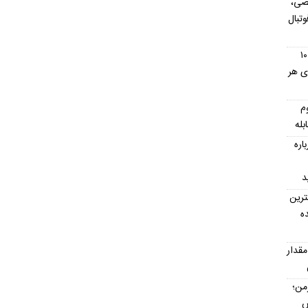
صی،
تبال
استان های ارمنستان؛ معرفی کامل ۱۰
ای هر
م
بله
اره
د
ترین
ه
مقدار
رمن؛