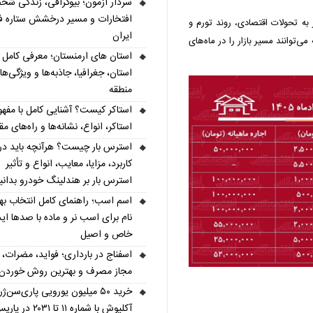
سردار آزمون؛ بیوگرافی، زندگی شخ
افتخارات و مسیر درخشش ستاره فو
 به تحولات اقتصادی، روند تورم و
ایران
توانند مسیر بازار را در ماه‌های
استان، جغرافیا، جاذبه‌ها و ویژگی‌ه
منطقه
استاکر کیست؟ آشنایی کامل با مفهو
استاکر، انواع، نشانه‌ها و راه‌های مقا
استرس بار چیست؟ هرآنچه باید درب
کاربرد، مزایا، معایب، انواع و تأثیر
استرس بار بر هندلینگ خودرو بدانی
اسم اسب؛ راهنمای کامل انتخاب به
نام برای اسب نر و ماده با صدها اید
خاص و اصیل
اسفناج در بارداری؛ فواید، مضرات، 
مجاز مصرف و بهترین روش خوردن
خرید ۵۰ میلیون یورویی پاری‌سن‌ژ
آکلیوش با شماره ۱۱ تا ۲۰۳۱ در پاریس